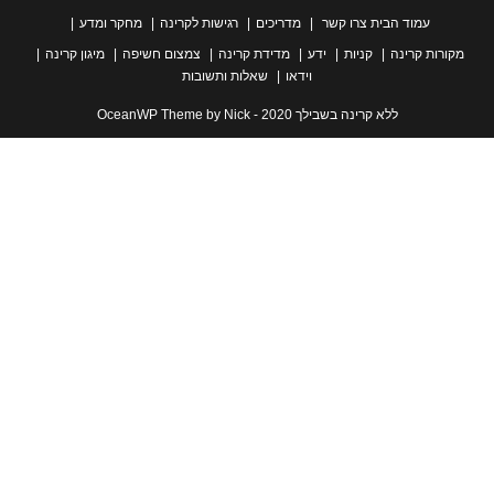
עמוד הבית
צרו קשר
מדריכים
רגישות לקרינה
מחקר ומדע
ת קרינה
קניות
ידע
מדידת קרינה
צמצום חשיפה
מיגון קרינה
וידאו
שאלות ותשובות
ללא קרינה בשבילך 2020 - OceanWP Theme by Nick