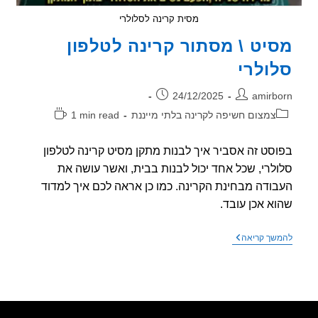
מסית קרינה לסלולרי
יט \ מסתור קרינה לטלפון
ולרי
ר:
פורסם:
24/12/2025
amirb
וריה:
זמן
צמצום חשיפה לקרינה בלתי מייננת
1 min read
קריאה:
סט זה אסביר איך לבנות מתקן מסיט קרינה לטלפון
לרי, שכל אחד יכול לבנות בבית, ואשר עושה את
ודה מבחינת הקרינה. כמו כן אראה לכם איך למדוד
א אכן עובד.
מסיט
שך קריאה
\
מסתור
קרינה
לטלפון
סלולרי