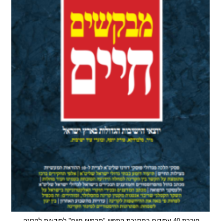
חוברת 40 עמודים במסגרת קמפיין "מבקשי חיים" למודעות לקרינה,