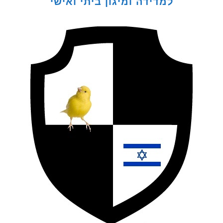
למדידה ומיגון ביתי ואישי