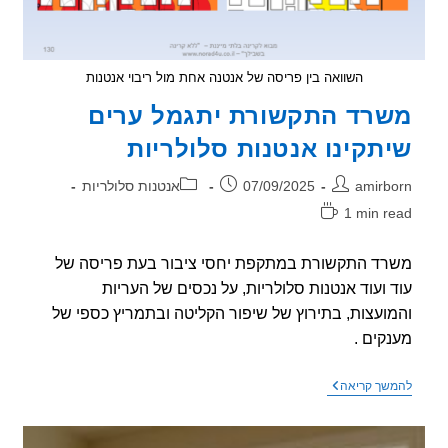
השוואה בין פריסה של אנטנה אחת מול ריבוי אנטנות
רד התקשורת יתגמל ערים
תקינו אנטנות סלולריות
ר:
פורסם:
קטגוריה:
amirb
07/09/2025
אנטנות סלולריות
1 min r
אה:
ד התקשורת במתקפת יחסי ציבור בעת פריסה של
 ועוד אנטנות סלולריות, על נכסים של העריות
ועצות, בתירוץ של שיפור הקליטה ובתמריץ כספי של
קים .
משרד
שך קריאה
התקשורת
יתגמל
ערים