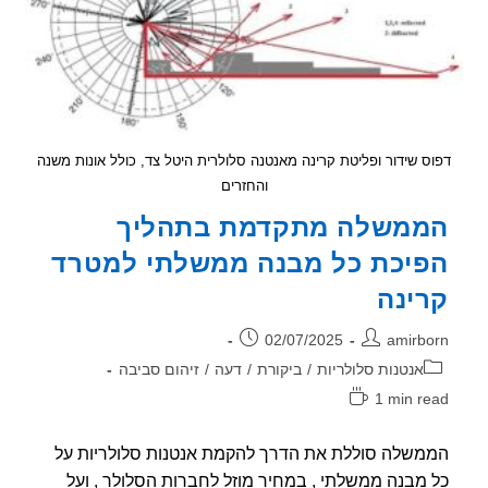
קרינה
בלתי
מייננת
ורגישות
לקרינה
 שידור ופליטת קרינה מאנטנה סלולרית היטל צד, כולל אונות משנה
והחזרים
משלה מתקדמת בתהליך
יכת כל מבנה ממשלתי למטרד
ינה
ר:
פורסם:
02/07/2025
amirb
וריה:
אנטנות סלולריות
/
ביקורת
/
דעה
/
זיהום סביבה
1 min r
אה:
שלה סוללת את הדרך להקמת אנטנות סלולריות על
מבנה ממשלתי , במחיר מוזל לחברות הסלולר , ועל