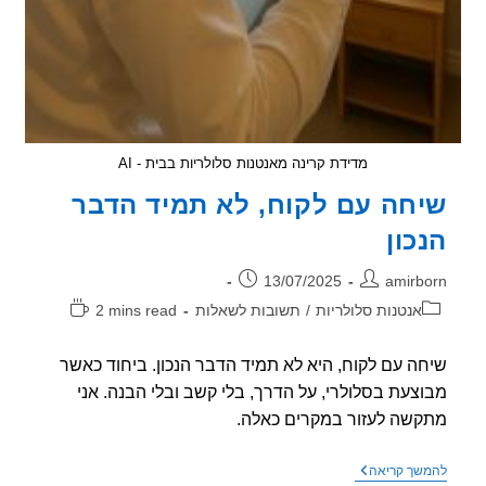
מדידת קרינה מאנטנות סלולריות בבית - AI
חה עם לקוח, לא תמיד הדבר
כון
ר:
פורסם:
13/07/2025
amirb
וריה:
זמן
אנטנות סלולריות
/
תשובות לשאלות
2 mins read
קריאה:
ה עם לקוח, היא לא תמיד הדבר הנכון. ביחוד כאשר
צעת בסלולרי, על הדרך, בלי קשב ובלי הבנה. אני
שה לעזור במקרים כאלה.
שיחה
שך קריאה