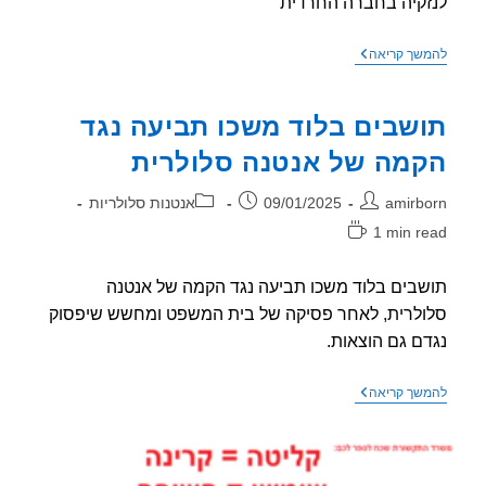
קיה בחברה החרדית
מכתב
שך קריאה
מומחים
בתמיכה
בקמפיין
שבים בלוד משכו תביעה נגד
לחברה
החרדית
מה של אנטנה סלולרית
ר:
פורסם:
קטגוריה:
amirb
09/01/2025
אנטנות סלולריות
1 min r
אה:
בים בלוד משכו תביעה נגד הקמה של אנטנה
לרית, לאחר פסיקה של בית המשפט ומחשש שיפסוק
ם גם הוצאות.
תושבים
שך קריאה
בלוד
משכו
תביעה
נגד
הקמה