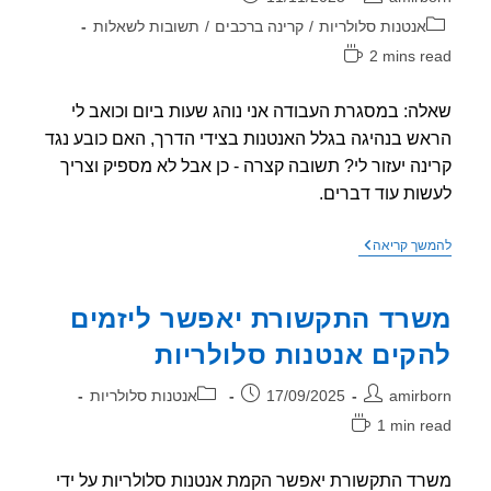
וריה:
אנטנות סלולריות
/
קרינה ברכבים
/
תשובות לשאלות
2 mins r
אה:
ה: במסגרת העבודה אני נוהג שעות ביום וכואב לי
ש בנהיגה בגלל האנטנות בצידי הדרך, האם כובע נגד
נה יעזור לי? תשובה קצרה - כן אבל לא מספיק וצריך
ות עוד דברים.
שאלה
שך קריאה
–
כואב
לי
רד התקשורת יאפשר ליזמים
הראש
באוטו,
קים אנטנות סלולריות
כובע
חוסם
קרינה
ר:
פורסם:
קטגוריה:
amirb
17/09/2025
אנטנות סלולריות
יעזור?
1 min r
אה:
ד התקשורת יאפשר הקמת אנטנות סלולריות על ידי