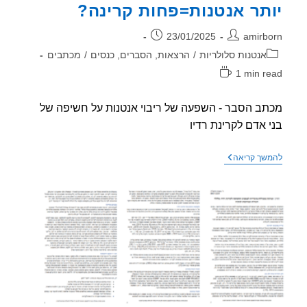
תר אנטנות=פחות קרינה?
חיים"
למודעות
לקרינה,
ר:
פורסם:
23/01/2025
amirb
בחברה
החרדית
וריה:
אנטנות סלולריות
/
הרצאות, הסברים, כנסים
/
מכתבים
1 min r
אה:
ב הסבר - השפעה של ריבוי אנטנות על חשיפה של
 אדם לקרינת רדיו
המומחים
שך קריאה
מסבירים
–
האם
באמת
יותר
אנטנות=פחות
קרינה?