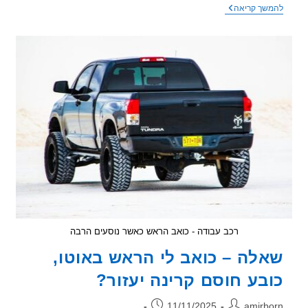
דף
שך קריאה
חדש
באתר
–
הסברים
על
מדידת
קרינה
מאנטנה
סלולרית
רכב עבודה - כואב הראש כאשר נוסעים הרבה
לה – כואב לי הראש באוטו,
בע חוסם קרינה יעזור?
ר:
פורסם:
11/11/2025
amirb