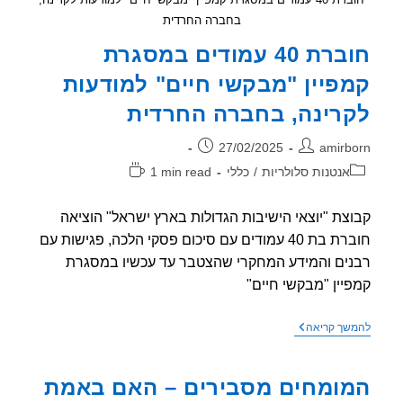
בחברה החרדית
חוברת 40 עמודים במסגרת
פיין "מבקשי חיים" למודעות
רינה, בחברה החרדית
ר:
פורסם:
27/02/2025
amirb
וריה:
זמן
אנטנות סלולריות
/
כללי
1 min read
קריאה:
צת "יוצאי הישיבות הגדולות בארץ ישראל" הוציאה
חוברת בת 40 עמודים עם סיכום פסקי הלכה, פגישות עם
ים והמידע המחקרי שהצטבר עד עכשיו במסגרת
יין "מבקשי חיים"
חוברת
שך קריאה
40
עמודים
במסגרת
ומחים מסבירים – האם באמת
קמפיין
"מבקשי