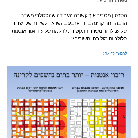
3 mins r
אה:
טון מסביר איך קשורה העבודה שהסלולרי משדר
ה יותר קרינה בדור ארבע בהשוואה לשידור שלו שדור
ש, לחזון משרד התקשורת להקמה של עוד ועוד אנטנות
לריות מול בתי תשובים?
סרטון
שך קריאה
חדש
–
הקשר
בין
קרינה
גבוהה
בדור
רביעי
ועוד
אנטנות?