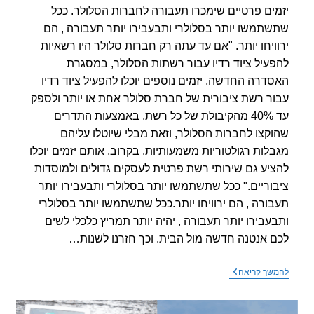
ים פרטיים שימכרו תעבורה לחברות הסלולר. ככל
תמשו יותר בסלולרי ותבעבירו יותר תעבורה , הם
ויחו יותר. "אם עד עתה רק חברות סלולר היו רשאיות
עיל ציוד רדיו עבור רשתות הסלולר, במסגרת
דרה החדשה, יזמים נוספים יוכלו להפעיל ציוד רדיו
ר רשת ציבורית של חברת סלולר אחת או יותר ולספק
עד 40% מהקיבולת של כל רשת, באמצעות התדרים
קצו לחברות הסלולר, וזאת מבלי שיוטלו עליהם
לות רגולטוריות משמעותיות. בקרוב, אותם יזמים יוכלו
יע גם שירותי רשת פרטית לעסקים גדולים ולמוסדות
וריים." ככל שתשתמשו יותר בסלולרי ותבעבירו יותר
ורה , הם ירוויחו יותר.ככל שתשתמשו יותר בסלולרי
עבירו יותר תעבורה , יהיה יותר תמריץ כלכלי לשים
 אנטנה חדשה מול הבית. וכך חזרנו לשנות…
משרד
שך קריאה
התקשורת
יאפשר
ליזמים