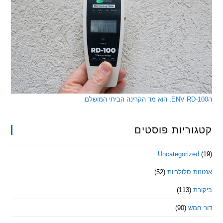
ריות פוסטים
Uncategorize
 סלולריות
(52)
ת
(113)
מש
(90)