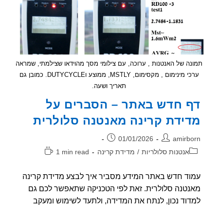
ה של האנטנות , ערוכה, עם צילומי מסך מהוידאו שצילמתי, שמראה
ערכי מינימום , מקסימום, MSTLY, ממוצע וDUTYCYCLE. כמובן גם
תאריך ושעה.
 חדש באתר – הסברים על
ידת קרינה מאנטנה סלולרית
ר:
פורסם:
01/01/2026
amirb
וריה:
זמן
אנטנות סלולריות
/
מדידת קרינה
1 min read
קריאה:
ד חדש באתר המידע מסביר איך לבצע מדידת קרינה
טנה סלולרית. זאת לפי הטכניקה שתאפשר לכם גם
וד נכון, לנתח את המדידה, ולתעד לשימוש ומעקב