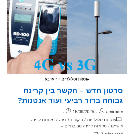
להקים
אנטנות
סלולריות
אנטנות וסלולריים דור ארבע
טון חדש – הקשר בין קרינה
והה בדור רביעי ועוד אנטנות?
ר:
פורסם:
15/09/2025
amirb
וריה:
אנטנות סלולריות
/
ביקורת
/
דעה
/
מקורות קרינה
יים
/
מקורות קרינה סביבתיים