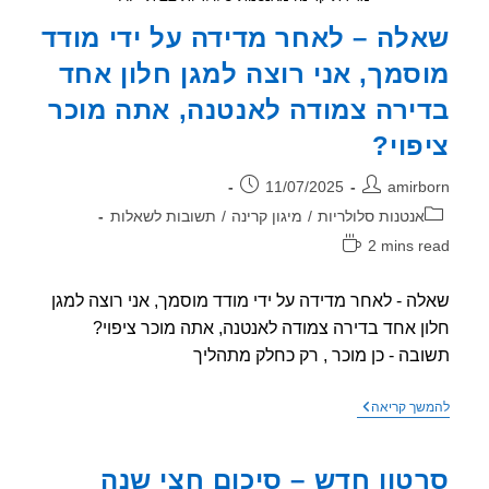
לה – לאחר מדידה על ידי מודד
סמך, אני רוצה למגן חלון אחד
ירה צמודה לאנטנה, אתה מוכר
פוי?
ר:
פורסם:
11/07/2025
amirb
וריה:
אנטנות סלולריות
/
מיגון קרינה
/
תשובות לשאלות
2 mins r
אה:
ה - לאחר מדידה על ידי מודד מוסמך, אני רוצה למגן
ן אחד בדירה צמודה לאנטנה, אתה מוכר ציפוי?
בה - כן מוכר , רק כחלק מתהליך
שאלה
שך קריאה
–
לאחר
מדידה
טון חדש – סיכום חצי שנה
על