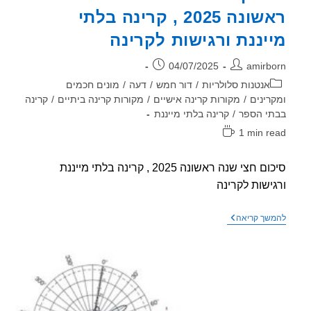
ידי
ראשונה 2025 , קרינה בלתי
מודד
מוסמך,
יננת ורגישות לקרינה
אני
רוצה
למגן
ר:
פורסם:
04/07/2025
amirb
חלון
אחד
וריה:
אנטנות סלולריות
/
דור חמש
/
דעה
/
מונים חכמים
בדירה
רינים
/
מקורות קרינה אישיים
/
מקורות קרינה ביתיים
/
קרינה
צמודה
י הספר
/
קרינה בלתי מייננת
לאנטנה,
אתה
1 min r
מוכר
אה:
ציפוי?
סיכום חצי שנה ראשונה 2025 , קרינה בלתי מייננת
ישות לקרינה
סרטון
שך קריאה
חדש
–
סיכום
חצי
שנה
ראשונה
2025
,