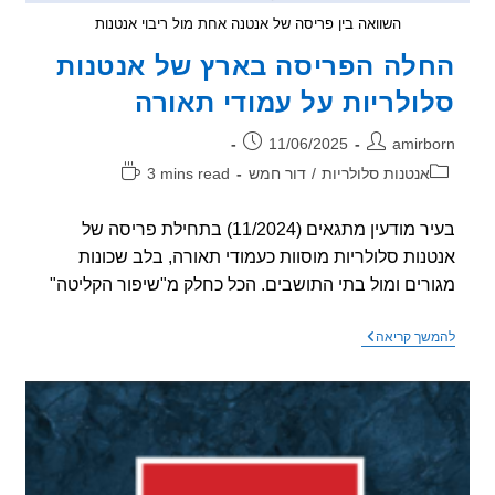
השוואה בין פריסה של אנטנה אחת מול ריבוי אנטנות
לה הפריסה בארץ של אנטנות
ולריות על עמודי תאורה
ר:
פורסם:
11/06/2025
amirb
וריה:
זמן
אנטנות סלולריות
/
דור חמש
3 mins read
קריאה:
בעיר מודעין מתגאים (11/2024) בתחילת פריסה של
נות סלולריות מוסוות כעמודי תאורה, בלב שכונות
רים ומול בתי התושבים. הכל כחלק מ"שיפור הקליטה"
החלה
שך קריאה
הפריסה
בארץ
של
אנטנות
סלולריות
על
עמודי
תאורה