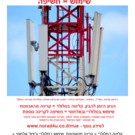
של
אנטנה
סלולרית
טה בסלולרי = קרינה מהאנטנות, שימוש בסלולרי ובציוד אלחוטי =