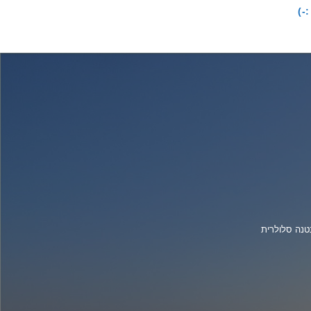
-)
נה סלולרית