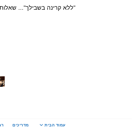
Ski
"ללא קרינה בשבילך"... שאלות, הדרכה ויעוץ בת
t
conten
עמוד הבית
מדריכים
רג