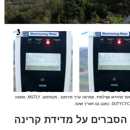
תמונה של האנטנות , ערוכה, עם צילומי מסך מהוידאו שצילמתי, שמראה ערכי מינימום , מקסימום, MSTLY, ממוצע
הסברים על מדידת קרינה