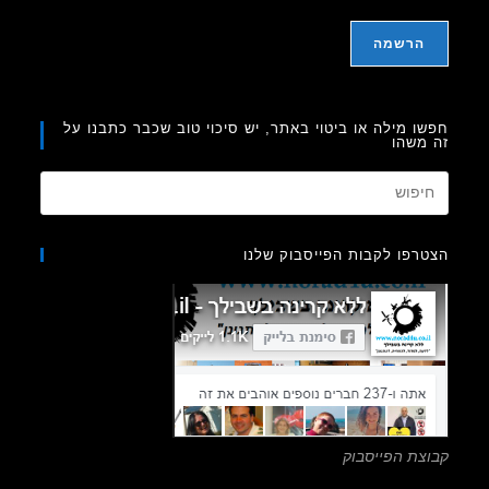
ו מילה או ביטוי באתר, יש סיכוי טוב שכבר כתבנו על
משהו
Press
Escape
to
רפו לקבות הפייסבוק שלנו
close
the
search
panel.
צת הפייסבוק