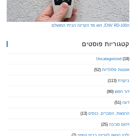
ריות פוסטים
Uncategorize
 סלולריות
(52)
ת
(113)
מש
(90)
ת, הסברים, כנסים
(13)
סביבה
(25)
רגישה לקרינה בבית הספר
(7)