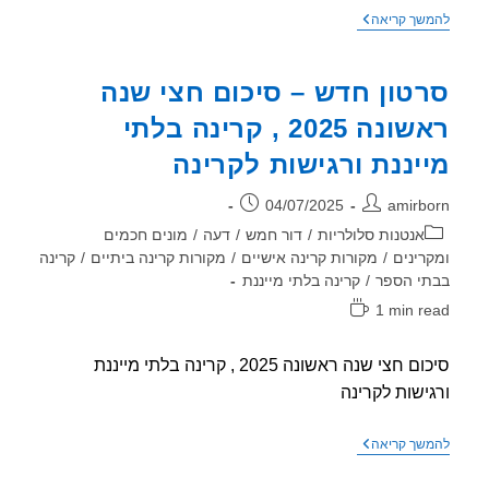
כיבוי
שך קריאה
שידורים
(וייפיי
ובלוטות')
טון חדש – סיכום חצי שנה
מטלוויזיות
וסטרימרים
ראשונה 2025 , קרינה בלתי
חכמים
עם
יננת ורגישות לקרינה
מערכת
הפעלה
של
ר:
פורסם:
04/07/2025
amirb
גוגל
וריה:
אנטנות סלולריות
/
דור חמש
/
דעה
/
מונים חכמים
רינים
/
מקורות קרינה אישיים
/
מקורות קרינה ביתיים
/
קרינה
י הספר
/
קרינה בלתי מייננת
1 min r
אה:
סיכום חצי שנה ראשונה 2025 , קרינה בלתי מייננת
ישות לקרינה
סרטון
שך קריאה
חדש
–