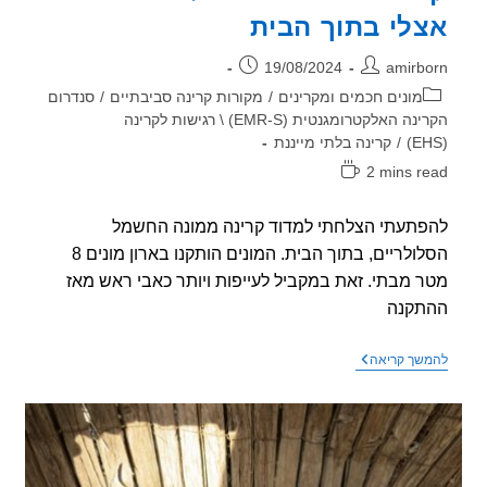
לי בתוך הבית
ר:
פורסם:
19/08/2024
amirb
וריה:
מונים חכמים ומקרינים
/
מקורות קרינה סביבתיים
/
סנדרום
הקרינה האלקטרומגנטית (EMR-S) \ רגישות לקרינה
/
קרינה בלתי מייננת
2 mins r
אה:
תעתי הצלחתי למדוד קרינה ממונה החשמל
הסלולריים, בתוך הבית. המונים הותקנו בארון מונים 8
 מבתי. זאת במקביל לעייפות ויותר כאבי ראש מאז
תקנה
קרינה
שך קריאה
ממונה
החשמל
נמדדת
אצלי
בתוך
הבית