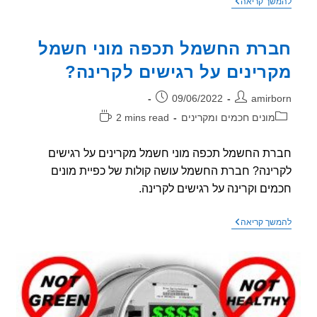
סרטון
שך קריאה
נחמד
(עם
תרגום
רת החשמל תכפה מוני חשמל
לעברית)
על
רינים על רגישים לקרינה?
מוני
חשמל
חכמים
ר:
פורסם:
09/06/2022
amirb
בארה"ב
וריה:
זמן
מונים חכמים ומקרינים
2 mins read
קריאה:
ת החשמל תכפה מוני חשמל מקרינים על רגישים
ינה? חברת החשמל עושה קולות של כפיית מונים
ים וקרינה על רגישים לקרינה.
חברת
שך קריאה
החשמל
תכפה
מוני
חשמל
מקרינים
על
רגישים
לקרינה?