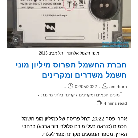
מונה חשמל אלחוטי , תל אביב 2013
רת החשמל תפרוס מיליון מוני
מל משדרים ומקרינים
ר:
פורסם:
02/05/2022
amirb
וריה:
מונים חכמים ומקרינים
/
קרינה בלתי מייננת
4 mins r
אה:
אחרי פסח 2022, תחל פריסה של כמיליון מוני חשמל
ים (כנראה בעלי מודם סלולרי דור ארבע) ברחבי
ץ. מספר הנפגעים מקרינה צפוי לעלות