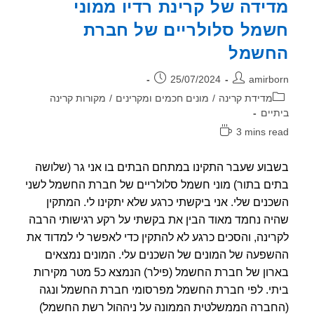
ידה של קרינת רדיו ממוני
מל סלולריים של חברת
שמל
ר:
פורסם:
25/07/2024
amirb
וריה:
מדידת קרינה
/
מונים חכמים ומקרינים
/
מקורות קרינה
יים
3 mins r
אה:
וע שעבר התקינו במתחם הבתים בו אני גר (שלושה
ם בתור) מוני חשמל סלולריים של חברת החשמל לשני
נים שלי. אני ביקשתי כרגע שלא יתקינו לי. המתקין
ה נחמד מאוד הבין את בקשתי על רקע רגישותי הרבה
ינה, והסכים כרגע לא להתקין כדי לאפשר לי למדוד את
פעה של המונים של השכנים עלי. המונים נמצאים
בארון של חברת החשמל (פילר) הנמצא כ5 מטר מקירות
י. לפי חברת החשמל מפרסומי חברת החשמל ונגה
ברה הממשלטית הממונה על ניההול רשת החשמל)