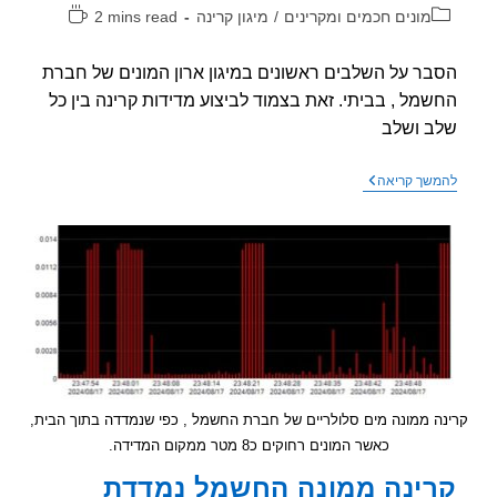
וריה:
זמן
מונים חכמים ומקרינים
/
מיגון קרינה
2 mins read
קריאה:
ר על השלבים ראשונים במיגון ארון המונים של חברת
מל , בביתי. זאת בצמוד לביצוע מדידות קרינה בין כל
 ושלב
מיגון
שך קריאה
החצר
מפני
קרינה
ממוני
החשמל
הסלולרי
08-
2024
 ממונה מים סלולריים של חברת החשמל , כפי שנמדדה בתוך הבית,
כאשר המונים רחוקים כ8 מטר ממקום המדידה.
ינה ממונה החשמל נמדדת