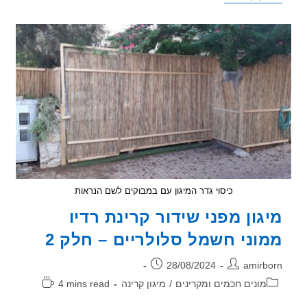
מוני
חשמל
סלולריים
וחכמים
כיסוי גדר המיגון עם במבוקים לשם הנראות
גון מפני שידור קרינת רדיו
וני חשמל סלולריים – חלק 2
ר:
פורסם:
28/08/2024
amirb
וריה:
זמן
מונים חכמים ומקרינים
/
מיגון קרינה
4 mins read
קריאה: