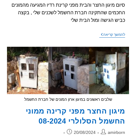
ם מיגון החצר והבית מפני קרינת רדיו המגיעה מהמונים
מים שהתקינה חברת החשמל לשכנים שלי , בקצה
ש הגישה ומול הבית שלי
מיגון
שך קריאה
מפני
שידור
קרינת
רדיו
ממוני
חשמל
סלולריים
–
חלק
2
שלבים ראשונים במיגון ארון המונים של חברת החשמל
גון החצר מפני קרינה ממוני
שמל הסלולרי 08-2024
ר:
פורסם:
20/08/2024
amirb