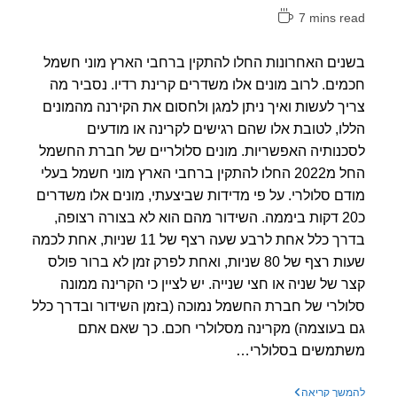
7 mins r
אה:
ים האחרונות החלו להתקין ברחבי הארץ מוני חשמל
ים. לרוב מונים אלו משדרים קרינת רדיו. נסביר מה
ך לעשות ואיך ניתן למגן ולחסום את הקירנה מהמונים
ו, לטובת אלו שהם רגישים לקרינה או מודעים
נותיה האפשריות. מונים סלולריים של חברת החשמל
החל מ2022 החלו להתקין ברחבי הארץ מוני חשמל בעלי
ם סלולרי. על פי מדידות שביצעתי, מונים אלו משדרים
כ20 דקות ביממה. השידור מהם הוא לא בצורה רצופה,
בדרך כלל אחת לרבע שעה רצף של 11 שניות, אחת לכמה
שעות רצף של 80 שניות, ואחת לפרק זמן לא ברור פולס
 של שניה או חצי שנייה. יש לציין כי הקרינה ממונה
לרי של חברת החשמל נמוכה (בזמן השידור ובדרך כלל
בעוצמה) מקרינה מסלולרי חכם. כך שאם אתם
תמשים בסלולרי…
מיגון
שך קריאה