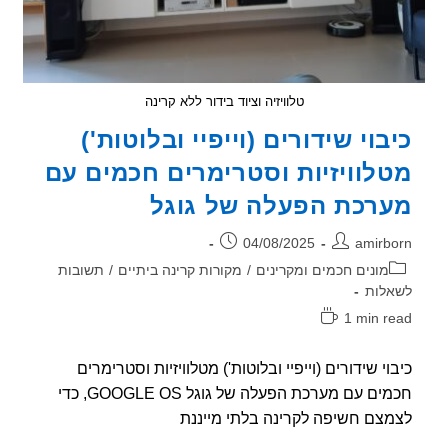
טלוויזיה וציוד בידור ללא קרינה
בוי שידורים (וייפיי ובלוטות')
לוויזיות וסטרימרים חכמים עם
רכת הפעלה של גוגל
ר:
פורסם:
04/08/2025
amirb
וריה:
מונים חכמים ומקרינים
/
מקורות קרינה ביתיים
/
תשובות
לות
1 min r
אה:
וי שידורים (וייפיי ובלוטות') מטלוויזיות וסטרימרים
חכמים עם מערכת הפעלה של גוגל GOOGLE OS, כדי
צם חשיפה לקרינה בלתי מייננת