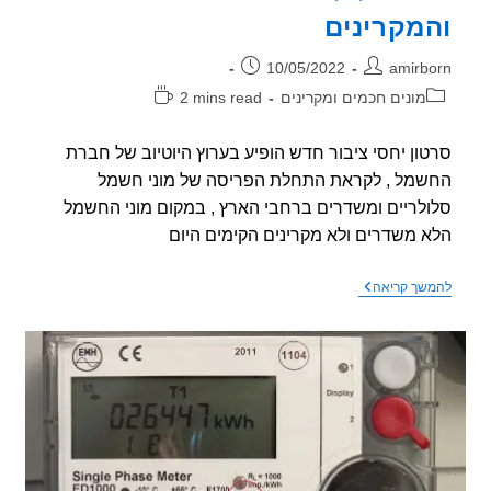
מקרינים
ר:
פורסם:
10/05/2022
amirb
וריה:
זמן
מונים חכמים ומקרינים
2 mins read
קריאה:
ון יחסי ציבור חדש הופיע בערוץ היוטיוב של חברת
מל , לקראת התחלת הפריסה של מוני חשמל
לריים ומשדרים ברחבי הארץ , במקום מוני החשמל
 משדרים ולא מקרינים הקימים היום
הופץ
שך קריאה
סרטון
יחסי
ציבור
של
חברת
החשמל
לגבי
המונים
המשדרים
והמקרינים