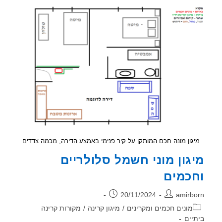
סיכום
חצי
שנה
ראשונה
2025
,
קרינה
בלתי
מייננת
ורגישות
לקרינה
גון מונה חכם המותקן על קיר פנימי באמצע הדירה, מכמה צדדים
גון מוני חשמל סלולריים
כמים
ר:
פורסם:
20/11/2024
amirb
וריה:
מונים חכמים ומקרינים
/
מיגון קרינה
/
מקורות קרינה
יים