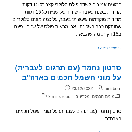
המונים אמורים לשדר פולס סלולרי קצר כל 15 דקות.
מדידות בשנה שעבר - שידור של שנייה כל 15 דקות
דות מוקדמות שעשיתי בעבר, על כמה מונים סלולריים
תקנו כבר בשכונתי, אכן מראות פולס של שניה , פעם
מדידה
שך קריאה
של
קרינת
רדיו
טון נחמד (עם תרגום לעברית)
ממוני
חשמל
 מוני חשמל חכמים בארה"ב
סלולריים
של
חברת
ר:
פורסם:
23/12/2022
amirb
החשמל
וריה:
זמן
מונים חכמים ומקרינים
2 mins read
קריאה:
ון נחמד (עם תרגום לעברית) על מוני חשמל חכמים
רה"ב