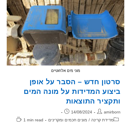
מוני מים אלחוטיים
טון חדש – הסבר על אופן
צוע המדידות על מונה המים
קציר התוצאות
ר:
פורסם:
14/08/2024
amirb
וריה:
זמן
מדידת קרינה
/
מונים חכמים ומקרינים
1 min read
קריאה: