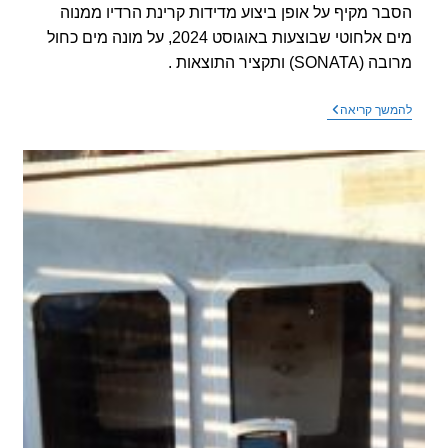
ר מקיף על אופן ביצוע מדידות קרינת הרדיו ממנוה
מים אלחוטי שבוצעות באוגוסט 2024, על מונה מים כחול
SO) ותקציר התוצאות .
סרטון
שך קריאה
חדש
–
הסבר
על
אופן
ביצוע
המדידות
על
מונה
המים
ותקציר
התוצאות