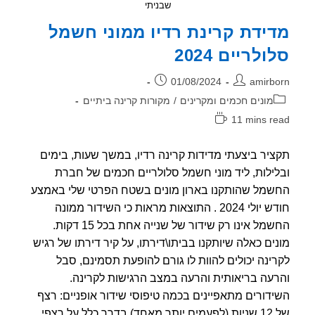
שבניתי
ידת קרינת רדיו ממוני חשמל
לריים 2024
ר:
פורסם:
01/08/2024
amirb
וריה:
מונים חכמים ומקרינים
/
מקורות קרינה ביתיים
11 mins r
אה:
יר ביצעתי מדידות קרינה רדיו, במשך שעות, בימים
ילות, ליד מוני חשמל סלולריים חכמים של חברת
מל שהותקנו בארון מונים בשטח הפרטי שלי באמצע
חודש יולי 2024 . התוצאות מראות כי השידור ממונה
החשמל אינו רק שידור של שנייה אחת בכל 15 דקות.
ים כאלה שיותקנו בביתו\דירתו, על קיר דירתו של רגיש
ינה יכולים להוות לו גורם להופעת תסמינם, סבל
עה בריאותית והרעה במצב הרגישות לקרינה.
דורים מתאפיינים בכמה טיפוסי שידור אופניים: רצף
של 12 שניות (לפעמים יותר מאחד) בדרך כלל על רצפי