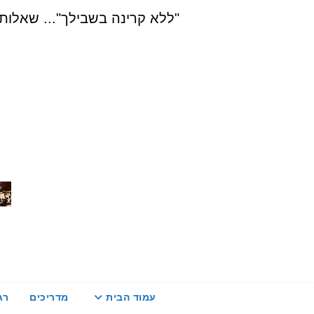
Ski
"ללא קרינה בשבילך"... שאלות, הדרכה ויעוץ בת
t
conten
עמוד הבית
מדריכים
רג