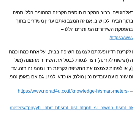
לחוטיים, ברוב המקרים תוספת הקרינה מהמונים הללו תהיה
ך הבית. לכן שוב, אם זה המצב ואתם עדיין משדרים בתוך
בהפסקת השידורים המיותרים הללו –
https://ww
לקרינת רדיו ופעלתם לצמצם חשיפה בבית, ועל אחת כמה וכמה
גישות לקרינה) רצוי לנסות לבטל את השידור מהמונה (מול
), או לפחות לצמצם את החשיפה לקרינת רדיו מהמונה הזה. עד
וזרים עם עובדים נכון מולם) אז כדאי למגן, גם אם באופן זמני.
–
https://www.norad4u.co.il/knowledge-h/smart-meters-
meters/#pnyyh_lhbrt_hhsml_bsl_htqnh_sl_mwnh_hsml_h