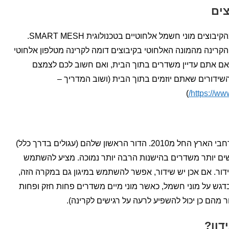
החל משנת 2010 החלו להתקין בחלק מהקיבוצים מוני חשמל אלחוטיים בטכנולוגית SMART MESH.
 הקרינה מהמונה האלחוטי בקיבוצים דומה לקרינה מטלפון אלחוטי
 , אם אתם עדיין משדרים בתוך הבית, ואם חשוב לכם לצמצם
ידורים שאתם יוזמים בתוך הבית (ושוב המדריך –
)
https://ww
מונה מים חכמים אלחוטיים מותקנים ברחבי הארץ החל מ2010. הדור הראשון שלהם (עגולים בדרך כלל)
אחת ל30 שניות. החדשים יותר משדרים בהישנות הרבה יותר נמוכה. מציע להשתמש
דור. אם אכן יש שידור, אפשר להשתמש במיגון גם במקרה הזה,
דגש על מוני חשמל, כאשר מוני מיים משדרים פחות חזק ופחות
ר מהם כן יכול להשפיע לרעה על רגישים לקרינה).
דון?