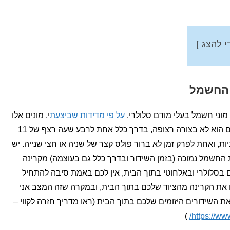
י להצג
 החשמל
על פי מדידות שביצעת
י, מונים אלו
משדרים כ20 דקות ביממה. השידור מהם הוא לא בצורה רצופה, בדרך כלל אחת לרבע שעה רצף של 11
, אחת לכמה שעות רצף של 80 שניות, ואחת לפרק זמן לא ברור פולס קצר של שניה או חצי שנייה. יש
ת החשמל נמוכה (בזמן השידור ובדרך כלל גם בעוצמה) מקרינה
סלולרי ובאלחוטי בתוך הבית, אין לכם באמת סיבה להתחיל
את הקרינה מהציוד שלכם בתוך הבית, ובמקרה שזה המצב אני
 השידורים היזומים שלכם בתוך הבית (ראו מדריך חזרה לקווי –
)
https://ww