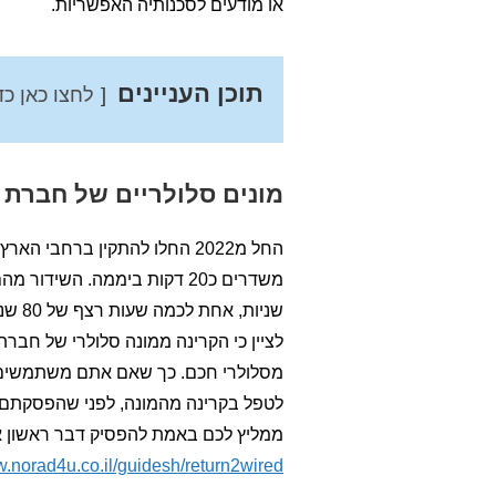
או מודעים לסכנותיה האפשריות.
תוכן העניינים
לחצו כאן כד
מונים סלולריים של חברת
החל מ2022 החלו להתקין ברחבי הארץ מוני חשמל בעלי מודם סלולרי.
שניות
לציין כי הקרינה ממונה סלולרי של חבר
מסלולרי חכם. כך שאם אתם משתמשים ב
לטפל בקרינה מהמונה, לפני שהפסקתם 
ממליץ לכם באמת להפסיק דבר ראשון את
w.norad4u.co.il/guidesh/return2wired/