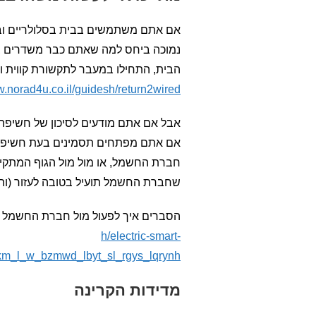
אם אתם משתמשים בבית בסלולריים ובא
נמוכה ביחס למה שאתם כבר משדרים בתו
הבית, התחילו במעבר לתקשורת קווית ו
w.norad4u.co.il/guidesh/return2wired/
אבל אם אתם מודעים לסיכון של חשיפה 
אם אתם מפתחים תסמינים בעת חשיפה (ר
חברת החשמל, או מול מול הגוף המתקין
שחברת החשמל תועיל בטובה לעזור (והם ע
הסברים איך לפעול מול חברת החשמל 
h/electric-smart-
km_l_w_bzmwd_lbyt_sl_rgys_lqrynh
מדידות הקרינה