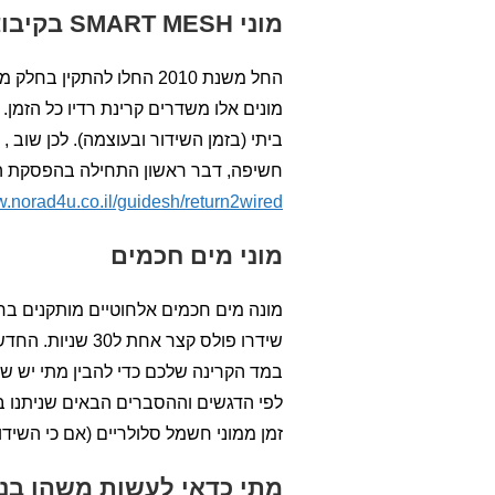
מוני SMART MESH בקיבוצים
מונים אלו משדרים קרינת רדיו כל הזמן.
ביתי (בזמן השידור ובעוצמה). לכן שוב
חשיפה, דבר ראשון התחילה בהפסקת הש
w.norad4u.co.il/guidesh/return2wired/
מוני מים חכמים
שידרו פולס קצר 
במד הקרינה שלכם כדי להבין מתי יש שי
לפי הדגשים וההסברים הבאים שניתנו ב
זמן ממוני חשמל סלולריים (אם כי השידו
מתי כדאי לעשות משהו בני