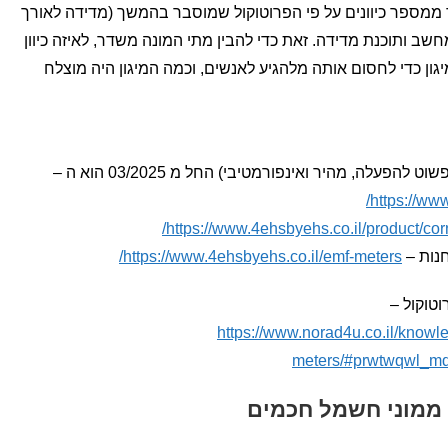
ממספר כיוונים על פי הפרוטוקול שמוסבר בהמשך (מדידה לאורך
חשב ותוכנת מדידה. זאת כדי להבין מתי המונה משדר, לאיזה כיוון
ון כדי לחסום אותה מלהגיע לאנשים, וכמה המיגון היה מוצלח
עלה, מהיר ואינפורמטיבי) החל מ 03/2025 הוא ה –
https://ww
https://www.4ehsbyehs.co.il/product/co
חנות –
https://www.4ehsbyehs.co.il/emf-meters/
טוקול –
https://www.norad4u.co.il/knowle
meters/#prwtwqwl_m
ו ממוני חשמל חכמים