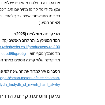
את הקרינה הנפלטת מהמונים יש למדוד 
זמן) על ידי מד קרינה מהיר עם חיבור למ
הקרינה מתפשתת, איפה צריך להתקין מיג
(לאחר המיגון).
מדי קרינה מומלצים (2025):
המד המומלץ ביותר לרוב האנשים (קל ופשוט להפ
w.4ehsbyehs.co.il/product/env-rd-100/
מד מומלץ נוסף הוא –
rnet-ed98qpro5g/
מדי קרינה וגלאי קרינה נוספים באתר ה
הסברים איך למדוד את החשיפה לפי פרו
dge-h/smart-meters-h/electric-smart-
dydh_lmdydh_sl_mwnh_hsml_slwlry
מיגון וחסימת קרינת הרדי