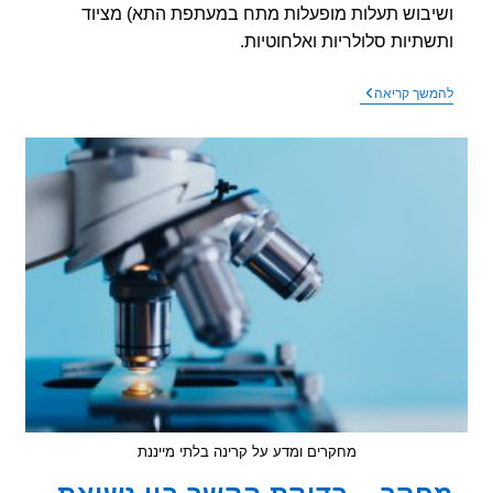
בוש תעלות מופעלות מתח במעתפת התא) מציוד
תיות סלולריות ואלחוטיות.
מאמר
שך קריאה
חדש
–
סיכום
מנגני
הנזק
של
קרינת
רדיו
והגורם
היחודי
להשפעות
אלו
מחקרים ומדע על קרינה בלתי מייננת