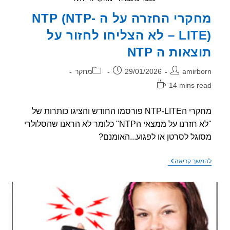
מחקרי החזרה על ה NTP (NTP-
LITE) – לא הצליחו לחזור על
צאות ה NTP
ר:
פורסם:
קטגוריה:
amirb
29/01/2026
מחקר
14 mins r
אה:
מחקרי הNTP-LITE פורסמו החודש והציגו כותרות של
"לא חזרנו על ממצאי הNTP" כלומר לא הראנו שהסלולרי
גל לסרטן או לפגוע...האומנם?
מחקרי
שך קריאה
החזרה
על
ה
NTP
(NTP-
LITE)
–
לא