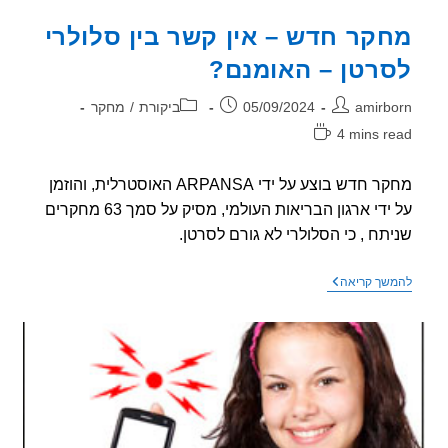
–
סקירה
קר חדש – אין קשר בין סלולרי
מדעית
על
רטן – האומנם?
דחק
חימצוני
וקרינת
ר:
פורסם:
קטגוריה:
amirb
05/09/2024
ביקורת
/
מחקר
רדיו
4 mins r
אה:
מחקר חדש בוצע על ידי ARPANSA האוסטרלית, והוזמן
על ידי ארגון הבריאות העולמי, מסיק על סמך 63 מחקרים
תח , כי הסלולרי לא גורם לסרטן.
מחקר
שך קריאה
חדש
–
אין
קשר
בין
סלולרי
לסרטן
–
האומנם?