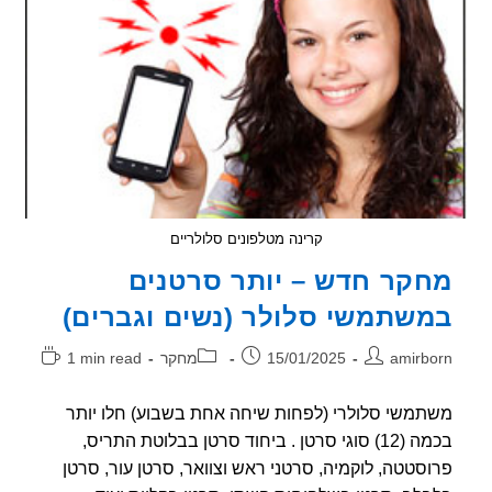
זוכה
לעוד
ועוד
ביקורת
מדעית
קרינה מטלפונים סלולריים
קר חדש – יותר סרטנים
שתמשי סלולר (נשים וגברים)
ר:
פורסם:
קטגוריה:
זמן
amirb
15/01/2025
מחקר
1 min read
קריאה:
משי סלולרי (לפחות שיחה אחת בשבוע) חלו יותר
בכמה (12) סוגי סרטן . ביחוד סרטן בבלוטת התריס,
סטטה, לוקמיה, סרטני ראש וצוואר, סרטן עור, סרטן