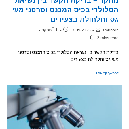
קר – בדיקת הקשר בין נשיאת
לולרי בכיס המכנס וסרטני מעי
 וחלחולת בצעירים
ר:
פורסם:
קטגוריה:
amirb
17/09/2025
מחקר
2 mins r
אה:
קת הקשר בין נשיאת הסלולרי בכיס המכנס וסרטני
 גס וחלחולת בצעירים
מחקר
שך קריאה
–
בדיקת
הקשר
בין
נשיאת
הסלולרי
בכיס
המכנס
וסרטני
מעי
גס
וחלחולת