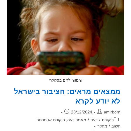
מייננת
מסוגים
שונים
משפיעה
על
בעלי
חיים
שימוש ילדים בסלולרי
צאים מראים: הציבור בישראל
 יודע לקרא
ר:
פורסם:
23/12/2024
amirb
וריה:
ביקורת
/
דעה
/
מאמר דעה, ביקורת או מכתב
ב
/
מחקר