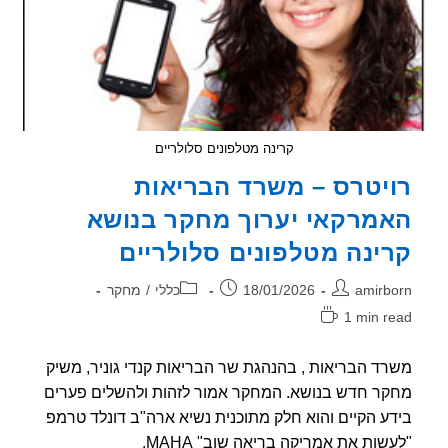
הצליחו
לחזור
על
תוצאות
ה
NTP
קרינה מטלפונים סלולריים
יטרס – משרד הבריאות
מרקאי יערוך מחקר בנושא
ינה מטלפונים סלולריים
ר:
פורסם:
קטגוריה:
amirb
18/01/2026
כללי
/
מחקר
1 min r
אה:
ד הבריאות , בהנהגת שר הבריאות קנדי גוניר, משיק
ר חדש בנושא. המחקר אמור לזהות ולהשלים פערים
ע הקיים והוא חלק מתוכנית נשיא ארה"ב דונלד טרמפ
שות את אמריקה בריאה שוב" MAHA.