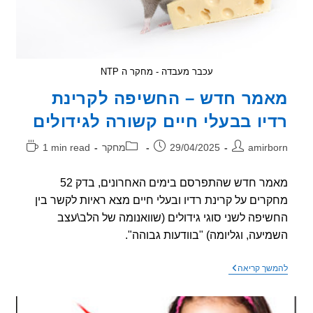
לקרינה
בלתי
מייננת?
עכבר מעבדה - מחקר ה NTP
מר חדש – החשיפה לקרינת
יו בבעלי חיים קשורה לגידולים
ר:
פורסם:
קטגוריה:
זמן
amirb
29/04/2025
מחקר
1 min read
קריאה:
מאמר חדש שהתפרסם בימים האחרונים, בדק 52
רים על קרינת רדיו ובעלי חיים מצא ראיות לקשר בין
יפה לשני סוגי גידולים (שוואנומה של הלב\עצב
יעה, וגליומה) "בוודעות גבוהה".
מאמר
שך קריאה
חדש
–
החשיפה
לקרינת