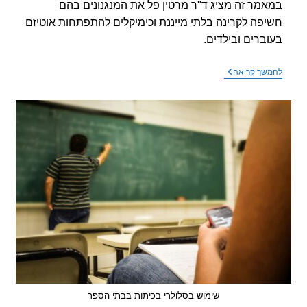
להשפעות
מר זה מציג ד"ר מרטין פל את המנגנונים בהם
ביולוגיות
פה לקרינה בלתי מייננת וכימיקלים להתפתחות אוטיזם
של
קרינה
ברים ובילדים.
בלתי
מייננת)
מאמר
שך קריאה
חדש
–
הקשר
בין
חשיפה
לקרינה
בלתי
מייננת
ולאוטיזם
שימוש בסלולרי בכיתות בבתי הספר