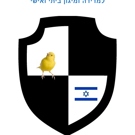
למדידה ומיגון ביתי ואישי