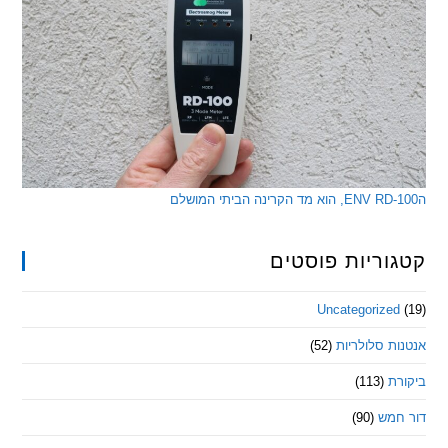
ריות פוסטים
Uncategorize
 סלולריות
(52)
ת
(113)
מש
(90)