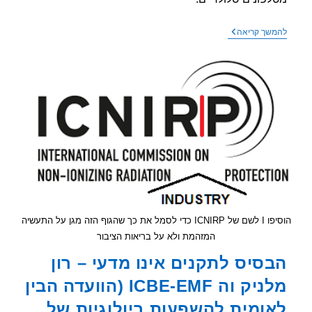
מאמר
שך קריאה
של
ICBE-
EMF
מבקר
את
התקנים
הקיימים
ומציע
פתרונות
לצמצום
החשיפה
לקרינת
רדיו
מסלולריים
הוסיפו I לשם של ICNIRP כדי לסמל את כך שהגוף הזה מגן על התעשיה
המזהמת ולא על בריאות הציבור
סיס לתקנים אינו מדעי – רון
מלניק וה ICBE-EMF (הוועדה הבין
ומית להשפעות ביולוגיות של