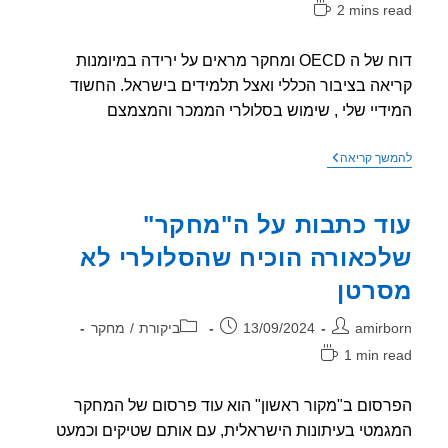
2 mins r
אה:
דוח של ה OECD ומחקר מראים על ירידה במיומנות
אה בציבור הכללי ואצל תלמידים בישראל. החשוד
דיי שלי , שימוש בסלולרי הממכר והמצמצם
ממצאים
שך קריאה
מראים:
הציבור
בישראל
ד כתבות על ה"מחקר"
לא
יודע
כאורה הוכיח שהסלולרי לא
לקרא
רטן
ר:
פורסם:
קטגוריה:
amirb
13/09/2024
ביקורת
/
מחקר
1 min r
אה:
סום ב"מקור ראשון" הוא עוד פרסום של המחקר
מטי בעיתונות הישראלית, עם אותם שטיקים וכמעט