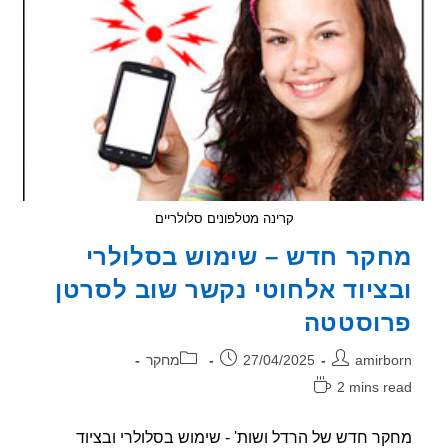
רדיו
בבעלי
חיים
קשורה
לגידולים
קרינה מטלפונים סלולריים
קר חדש – שימוש בסלולרי
ציוד אלחוטי נקשר שוב לסרטן
וסטטה
ר:
פורסם:
קטגוריה:
amirb
27/04/2025
מחקר
2 mins r
אה:
ר חדש של הרדל ושות' - שימוש בסלולרי ובציוד