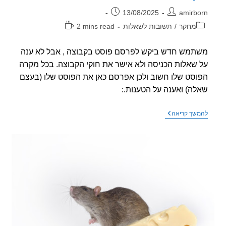
ר:
פורסם:
13/08/2025
amirb
וריה:
זמן
מחקר
/
תשובות לשאלות
2 mins read
קריאה:
מש חדש ביקש לפרסם פוסט בקבוצה , אבל לא ענה
שאלות הכניסה ולא אישר את חוקי הקבוצה. בכל מקרה
סט שלו חשוב ולכן אפרסם כאן את הפוסט שלו (בעצם
ה) ואענה על הטענות.:
שאלה
שך קריאה
בקבוצה
בפיסבוק
–
אתם
מכירים
מחקר
המראה
על
נזק
בריאותי
כלשהו
כתוצאה
מחשיפה