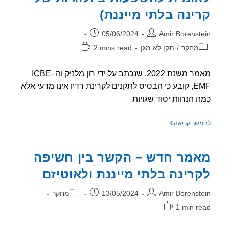
ינה בלתי מייננת)
ר:
פורסם:
05/06/2024
Amir Borenst
וריה:
זמן
מחקר
/
תקן לא מגן
2 mins read
קריאה:
מאמר משנת 2022, שנכתב על ידי רון מלניק וה ICBE-
EMF, קובע כי הבסיס לתקנים לקרינת רדיו אינו מדעי אלא
 הנחות יסוד שגויות
הבסיס
שך קריאה
לתקנים
אינו
מדעי
מר חדש – הקשר בין חשיפה
–
רון
רינה בלתי מייננת ולאוטיזם
מלניק
וה
ICBE-
ר:
פורסם:
קטגוריה:
Amir Borenst
13/05/2024
מחקר
EMF
(הוועדה
1 min r
הבין
אה:
לאומית