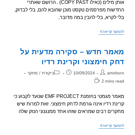
אותן מילים (כאילו COPY PAST) . הרושם שאתרי
שות מפרסמים טקסט מוכן שהובא להם, בלי לבדוק,
 לקרא, בלי להבין במה מדובר.
עוד
שך קריאה
כתבות
על
ה"מחקר"
מר חדש – סקירה מדעית על
שלכאורה
הוכיח
ק חימצוני וקרינת רדיו
שהסלולרי
לא
מסרטן
ר:
פורסם:
קטגוריה:
amirb
10/09/2024
ביקורת
/
מחקר
2 mins r
אה:
מאמר מגמטי בהזמנת EMF PROJECT שנועד לקבוע כי
נת רדיו אינה גורמת לדחק חימצוני. זאת למרות שיש
רים רבים שמראים שזהו אחד ממנגנוני הנזק שלה
מאמר
שך קריאה
חדש