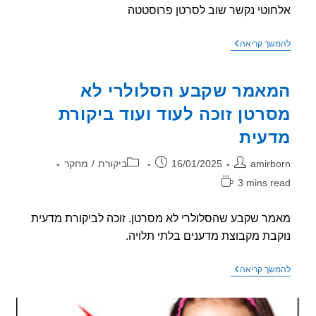
וטי נקשר שוב לסרטן פרוסטטה
מחקר
שך קריאה
חדש
–
שימוש
אמר שקבע הסלולרי לא
בסלולרי
ובציוד
רטן זוכה לעוד ועוד ביקורת
אלחוטי
נקשר
עית
שוב
לסרטן
פרוסטטה
ר:
פורסם:
קטגוריה:
amirb
16/01/2025
ביקורת
/
מחקר
3 mins r
אה:
ר שקבע שהסלולרי לא מסרטן. זוכה לביקורת מדעית
בת מקבוצת מדענים בלתי תלויה.
המאמר
שך קריאה
שקבע
הסלולרי
לא
מסרטן