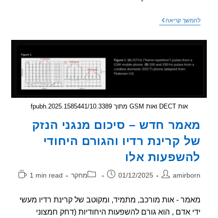
רויטרס
שך קריאה
–
משרד
הבריאות
האמרקאי
יערוך
מחקר
בנושא
קרינה
מטלפונים
סלולריים
אות DECT ואות GSM מתוך 10.3389/fpubh.2025.1585441
מר חדש – סיכום מנגני הנזק
 קרינת רדיו והגורם היחודי
שפעות אלו
ר:
פורסם:
קטגוריה:
זמן
amirb
01/12/2025
מחקר
1 min read
קריאה:
ר - אות מורכב, מתמיד, ומקוטב של קרינת רדיו מעשי
 אדם , הוא גורם להשפעות היחודיות (דחק חמצוני