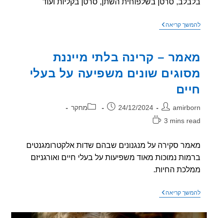
לב, סרטן בשלפוחית השתן, סרטן בקליות ועוד
מחקר
שך קריאה
חדש
–
יותר
מר – קרינה בלתי מייננת
סרטנים
במשתמשי
וגים שונים משפיעה על בעלי
סלולר
(נשים
ים
וגברים)
ר:
פורסם:
קטגוריה:
amirb
24/12/2024
מחקר
3 mins r
אה:
ר סקירה על מנגנונים שבהם שדות אלקטרומגנטים
ות נמוכות מאוד משפיעות על בעלי חיים ואורגניזם
כת החיות.
מאמר
שך קריאה
–
קרינה
בלתי