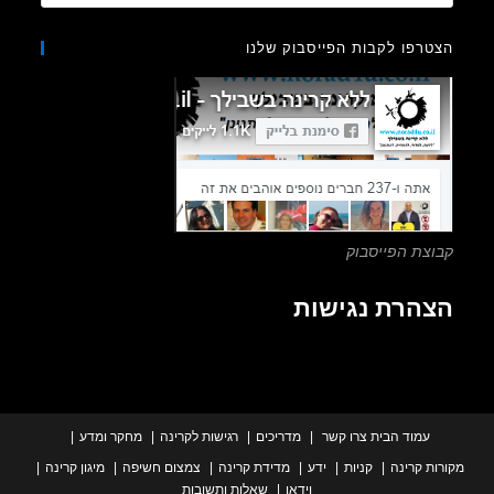
Escape
to
רפו לקבות הפייסבוק שלנו
close
the
search
panel.
צת הפייסבוק
הרת נגישות
עמוד הבית
צרו קשר
מדריכים
רגישות לקרינה
מחקר ומדע
ת קרינה
קניות
ידע
מדידת קרינה
צמצום חשיפה
מיגון קרינה
וידאו
שאלות ותשובות