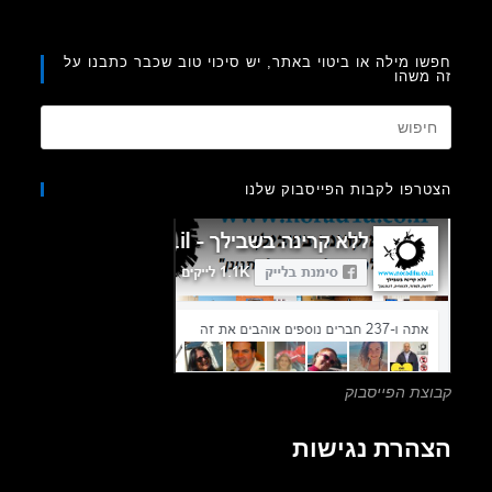
ו מילה או ביטוי באתר, יש סיכוי טוב שכבר כתבנו על
משהו
Press
Escape
to
רפו לקבות הפייסבוק שלנו
close
the
search
panel.
צת הפייסבוק
הרת נגישות