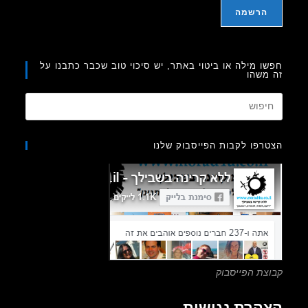
ו מילה או ביטוי באתר, יש סיכוי טוב שכבר כתבנו על
משהו
Press
Escape
to
רפו לקבות הפייסבוק שלנו
close
the
search
panel.
צת הפייסבוק
הרת נגישות