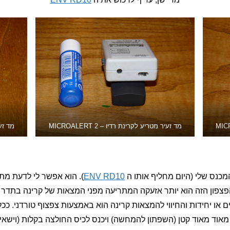
מד זעיר מטריע לקרינת רדיו – MICROALERT 2
מד זעיר
כנס שלי (היום מחליף אותו ה
ENV RD10
). הוא אפשר לי לדעת מתי
פצפון הזה הוא יותר אזעקה המתריעה מפני המצאות של קרינה בתדר 
 של מספרים או יחידות והחיווי להמצאות קרינה הוא באמצעות צפצוף טורדני.
מאוד מאוד קטן (השפתון להמחשה) ויכנס לכיס החולצה בקלות (וישאיר 