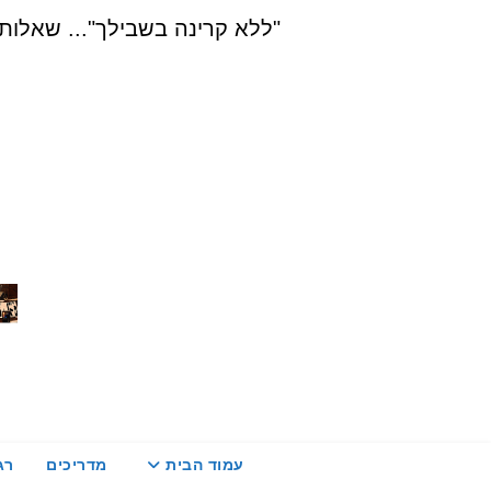
Ski
"ללא קרינה בשבילך"... שאלות, הדרכה ויעוץ בת
t
conten
עמוד הבית
מדריכים
רג