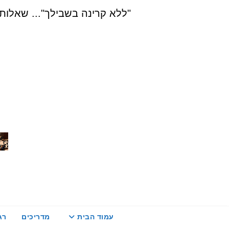
Ski
"ללא קרינה בשבילך"... שאלות, הדרכה ויעוץ בת
t
conten
עמוד הבית
מדריכים
רג