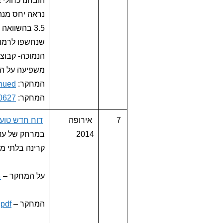
הנמוכה- קבוצ
משפיעה על הי
המחקר:
inued
המחקר:
10627
7
אירופה
דוח חדש טוען
2014
קרינה בלתי מי
על המחקר –
4
המחקר –
.pdf