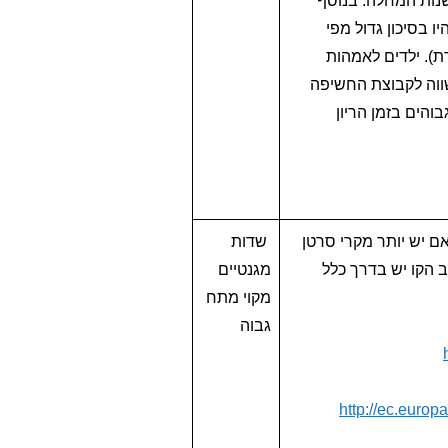
. נראה כי חשיפה לכל 1 מילגאוס הביאה לעלייה של 15% בהישנות המחלה. בנוסף
ימהות שנחשפו לרמות גבוהות מ 2 מיליגאוס היו בסיכון גדול מפי
יליגאוס (קבוצת הביקורת). ילדים לאמהות
של פי 1.74 לחלות באסטמה בהשווה לקבוצת החשיפה
הים בזמן הריון
 יש יותר מקרי סרטן
שדות
5 המטרים הראשונים סביב הקו יש בדרך כלל
מגנטיים
מקוי מתח
גבוה
http://ec.europ