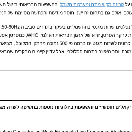
 על
קרינה מקווי מתח ומערכות חשמל
וההשפעות הבריאותיות של חשיפה
ולם. אולם גם בתחום זה ישנו חוסר מודעות והכחשה מסוימת של הנזק
מקוו
2001 על ידי IARC, הראשות הבין לאומי
מידע מכמה מחקרים שהראה כי חשיפה כרונית לשדות מגנטיים ברמה 
ה יותר מאשר בתחום הסלולרי. אבל עדיין קיימים מחקרים שמראים ע
יקאלים חופשייים והשפעות ביולוגיות נוספות בחשיפה לשדה מג
ignaling Cascades by Weak Extremely Low Frequency Electromag