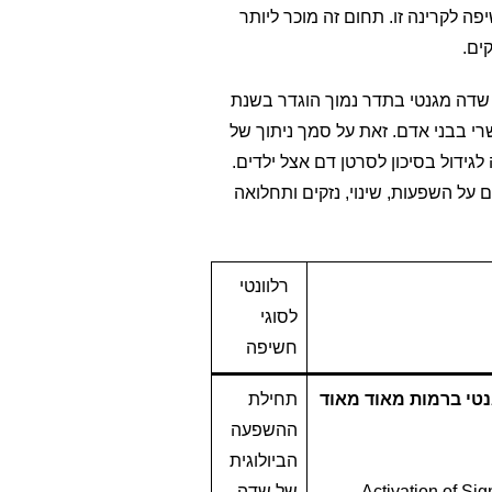
 לקרינה זו. תחום זה מוכר ליותר
ים.
י מתח (גבוה ונמוך) ומערכות חשמל נפלטים שדות מגנטיים וחשמליים בעיקר בתדרים סביב ה 50-60Hz. שדה מגנטי בתדר נמוך הוגדר בשנת
ת לחקר הסרטן, זרוע של ארגון הבריאות העולמי, WHO, כמסרטן אפשרי בבני אדם. זאת על סמך ניתוך של
פי 500 נמוכה מהתקן המקובל , מביאה לגידול בסיכון לסרטן דם אצל ילדים.
ל השפעות, שינוי, נזקים ותחלואה
רלוונטי
לסוגי
חשיפה
נטי ברמות מאוד מאוד
תחילת
ההשפעה
הביולוגית
Activation of S
של שדה