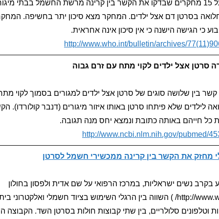
מטא-אנליזה על 15 מחקרים שבדקו את הקשר בין קרינה מרשת החשמל בבתי מ
לואה בסרטן דם אצל ילדים. המחקר מצא סיכון יתר בחשיפה. המחקר 
וע כי הגישה הישנה כי אין סיכון אינה אחראית.
http://www.who.int/bulletin/archives/77(11)90
 סרטן אצל ילדים לקוי מתח עם זרם גבוה
שר בין שלושה סוגים של סרטן אצל ילדים למגורים בסמוך לקוי מתח
ה לילדים שלא פיתחו סרטן באותו איזור מיגורים (דנבר קולורדו). ה
את כל חייהם באותה כתובת ונמצא יחס מנה תגובה.
http://www.ncbi.nlm.nih.gov/pubmed/4
 מחזק את הקשר בין קרינה ממכשירי חשמל לסרטן
בקרב נשים ישראליות, במרכז הרפואי על שם אדית ולפסון בחולון
(http://www.wolfson.org.il/ ) השווה בין הרגלי השימוש בציוד חשמלי ואלקטר
זיות וטלפונים סלולריים, בין שתי קבוצות חולות בסרטן השד. הקבוצה ה