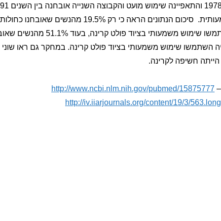
היה גדול משמעותית. סיכום הנתונים הראה כי רק 19.5%
הראשונה השתמשו שימוש משמעותי בציו
 השתמשו שימוש משמעותי בציוד פולט קרינה. במחקר גם ראו שוני ב
ייתה חשיפה לקרינה.
–
http://www.ncbi.nlm.nih.gov/pubmed/15875777
http://iv.iiarjournals.org/content/19/3/563.long