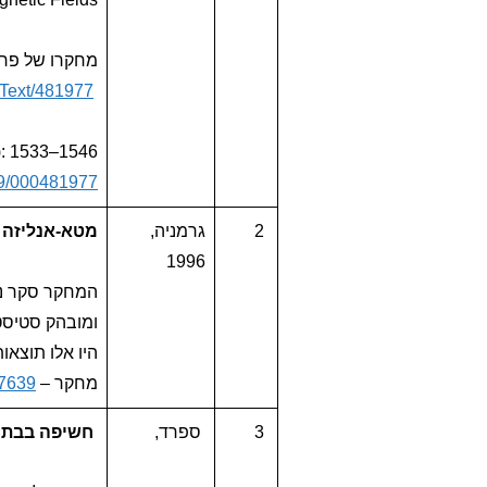
lText/481977
): 1533–1546.
159/000481977
2
גרמניה,
מטא-אנליזה 
1996
ומובהק סטיסט
היו אלו תוצאו
מחקר –
07639
3
ספרד,
חשיפה בבתי מ