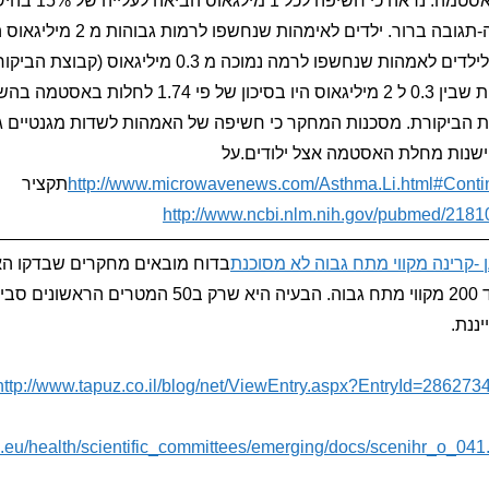
הובחנו כחולי אסטמה
נראה יחס מנה-תגובה ברור. ילדים לא
3.5 בהשוואה לילדים לאמהות שנחשפו לרמה נמוכה מ 0.3 מ
שנחשפו לרמות שבין 0.3 ל 2 מיליגאוס היו בסיכון 
ת הביקורת. מסכנות המחקר כי חשיפה של האמהות לשדות מגנטיים גבו
שנות מחלת האסטמה אצל ילודים.על
http://www.microwavenews.com/Asthma.Li.html#Cont
תקציר
http://www.ncbi.nlm.nih.gov/pubmed/218
 -קרינה מקווי מתח גבוה לא מסוכנת
בדוח מובאים מחקרים שבדקו האם
במרחק של עד 200 מקווי מתח גבוה. הבעיה היא שרק ב0
יננת.
http://www.tapuz.co.il/blog/net/ViewEntry.aspx?EntryId=286273
a.eu/health/scientific_committees/emerging/docs/scenihr_o_041