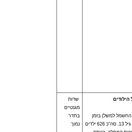
הילודים
שדות
מגנטיים
החשמל למשל) בזמן
בתדר
ההריון, והישנות של אסטמה אצל ילדים לאחר הלידה. המחקר עקב אחר הילודים עד גיל 13. סה"כ 626 ילדים
נמוך