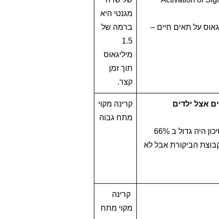
מגנטי היא
י זגר, מכון ויצמן, 2017 – השפעת שדות מגנטים החל מ1.5 מיליגאוס על תאים חיים –
ברמה של
1.5
מיליגאוס
תוך זמן
קצר.
ם אצל ילדים
קרינה מקוי
מתח גבוה
המחקר סקר נתונים ממספר מחקרים ומצא כי במקרה של סרטון דם אצל ילדים הסיכון היה גדול ב 66%
קבוצת הביקורת אבל לא
קרינה
מקוי מתח