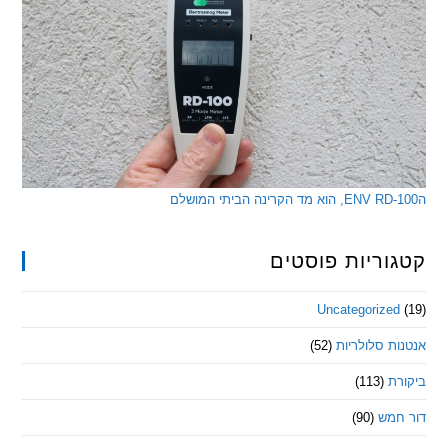
ריות פוסטים
Uncategorize
 סלולריות
(52)
ת
(113)
מש
(90)