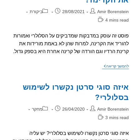
ר:
פורסם:
קטגוריה:
Amir Borenst
28/08/2021
ביקורת
4 mins r
אה:
ט זה עוסק במדבקות שמדביקים על הסלולרי ואמורות
ריד את הקרינה, למרות שהן לא באמת מורידות את
נת הרדיו וגם הורדה של קרינה אחרת היא בספק גדול.
מדבקה
שך קריאה
להורדת
הקרינה
מהסלולרי
זה סוגי סרטן נקשרו לשימוש
–
האם
לולרי?
זה
באמת
מוריד
ר:
פורסם:
קטגוריה:
Amir Borenst
26/04/2020
מחקר
את
הקרינה?
3 mins r
אה:
ה סוגי סרטן נקשרו לשימוש בסלולרי? יש עליה