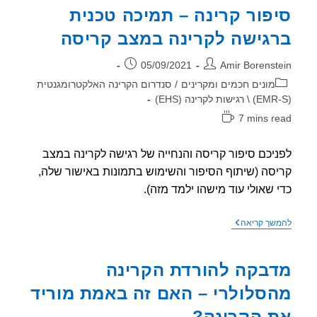
פור קרינה – תמיכה טכנית
גישה לקרינה במצב קריסה
ר:
פורסם:
05/09/2021
Amir Borenst
וריה:
מונים חכמים ומקרינים
/
סנדרום הקרינה האלקטרומגנטית
7 mins r
אה:
יכם סיפור קריסה והנחייה של רגישה לקרינה במצב
סה (שיתוף הסיפור והשימוש בתמונות באישור שלה,
 שאולי עוד מישהו ילמד מזה).
סיפור
שך קריאה
קרינה
–
תמיכה
בקה להורדת הקרינה
טכנית
ברגישה
סלולרי – האם זה באמת מוריד
לקרינה
במצב
 הקרינה?
קריסה