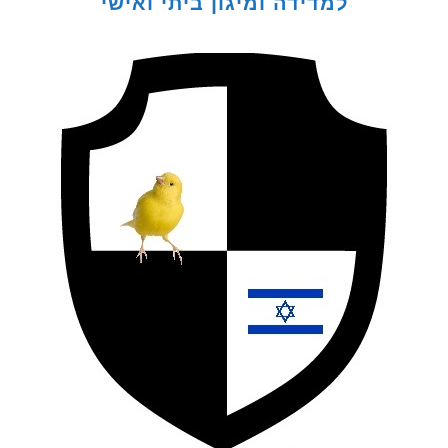
למדידה ומיגון ביתי ואישי