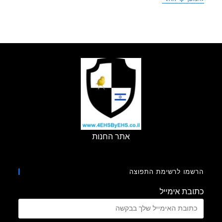
מומחים
2020
–
פרופ'
אלון
טל
-
האם
הרגולציה
הסלולרית
בארץ
מספקת?
האם
היא
יעילה?
אתר החנות
מו לרשימת התפוצה
בת אימייל