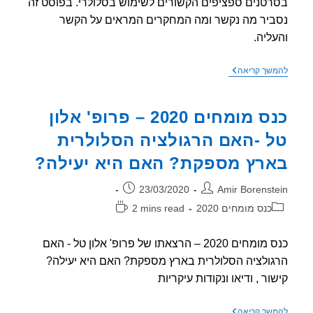
טנים ספציפים הקשורים לשימוש בסלולרי. בפוסט זה
יר מה נקשר ומה המחקרים המראים על הקשר
ליה.
איזה
שך קריאה
סוגי
סרטן
נקשרו
כנס מומחים 2020 – פרופ' אלון
לשימוש
בסלולרי?
 -האם הרגולציה הסלולרית
רץ מספקת? האם היא יעילה?
ר:
פורסם:
23/03/2020
Amir Borenst
וריה:
זמן
כנס מומחים 2020
2 mins read
קריאה:
כנס מומחים 2020 – הרצאתו של פרופ' אלון טל - האם
ולציה הסלולרית בארץ מספקת? האם היא יעילה?
ור , ודיאו ונקודות עיקריות
כנס
שך קריאה