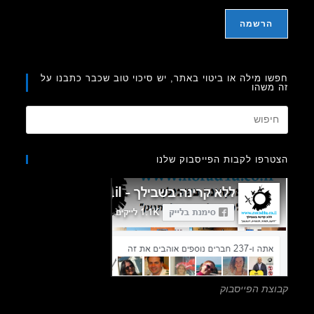
ו מילה או ביטוי באתר, יש סיכוי טוב שכבר כתבנו על
משהו
Press
Escape
to
רפו לקבות הפייסבוק שלנו
close
the
search
panel.
צת הפייסבוק