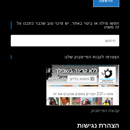
ו מילה או ביטוי באתר, יש סיכוי טוב שכבר כתבנו על
משהו
Press
Escape
to
רפו לקבות הפייסבוק שלנו
close
the
search
panel.
צת הפייסבוק
הרת נגישות