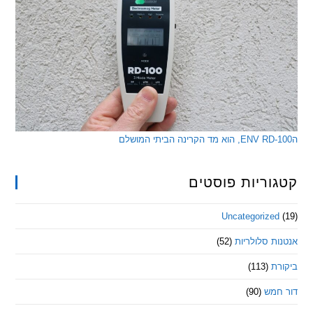
ריות פוסטים
Uncategorize
 סלולריות
(52)
ת
(113)
מש
(90)