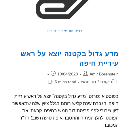
בדים חוסמי קרינת רדיו
ע גדול בקטנה יוצא על ראש
ריית חיפה
ר:
פורסם:
19/04/2020
Amir Borenst
וריה:
זמן
ביקורת
/
דור חמש
6 mins read
קריאה:
סט אינטרנט "מדע גדול בקטנה" יוצא על ראש עיריית
ה, הגברת עינת קליש-רותם בגלל ציוץ שלה שתאפשר
ן ציבורי לפני פריסת דור חמש בחיפה. קראתי את
סט ולהלן הניתוח וההסבר איפה טועה (שוב) הד"ר
ובד.