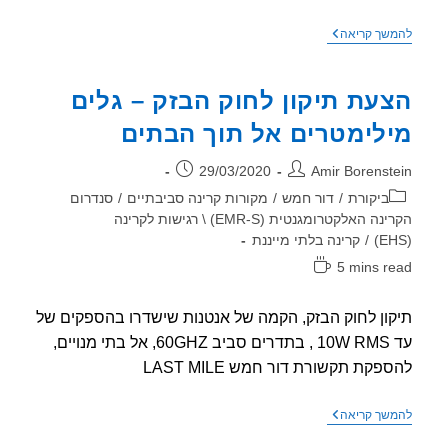
מדע
שך קריאה
גדול
בקטנה
יוצא
עת תיקון לחוק הבזק – גלים
על
ראש
לימטרים אל תוך הבתים
עיריית
חיפה
ר:
פורסם:
29/03/2020
Amir Borenst
וריה:
ביקורת
/
דור חמש
/
מקורות קרינה סביבתיים
/
סנדרום
הקרינה האלקטרומגנטית (EMR-S) \ רגישות לקרינה
/
קרינה בלתי מייננת
5 mins r
אה:
ון לחוק הבזק, הקמה של אנטנות שישדרו בהספקים של
עד 10W RMS , בתדרים סביב 60GHZ, אל בתי מנויים,
פקת תקשורת דור חמש LAST MILE
הצעת
שך קריאה
תיקון
לחוק