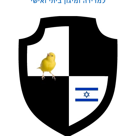
למדידה ומיגון ביתי ואישי