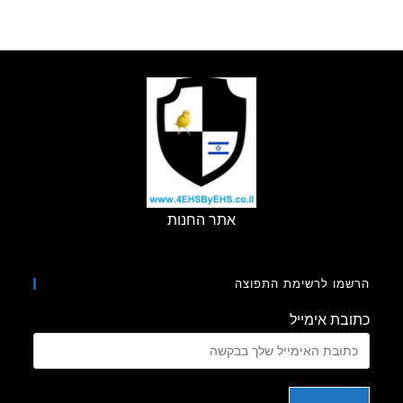
הבזק
–
גלים
מילימטרים
אל
תוך
הבתים
אתר החנות
מו לרשימת התפוצה
בת אימייל