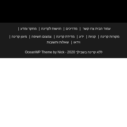
עמוד הבית
צרו קשר
מדריכים
רגישות לקרינה
מחקר ומדע
ת קרינה
קניות
ידע
מדידת קרינה
צמצום חשיפה
מיגון קרינה
וידאו
שאלות ותשובות
ללא קרינה בשבילך 2020 - OceanWP Theme by Nick