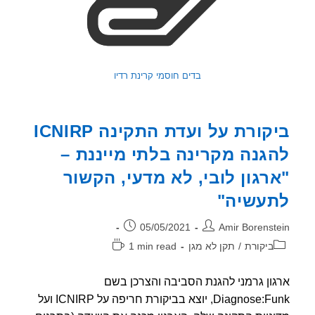
בדים חוסמי קרינת רדיו
ביקורת על ועדת התקינה ICNIRP
גנה מקרינה בלתי מייננת –
רגון לובי, לא מדעי, הקשור
עשיה"
ר:
פורסם:
05/05/2021
Amir Borenst
וריה:
זמן
ביקורת
/
תקן לא מגן
1 min read
קריאה:
ון גרמני להגנת הסביבה והצרכן בשם
Diagnose:Funk, יוצא בביקורת חריפה על ICNIRP ועל