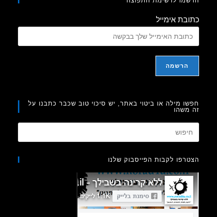
מו לרשימת התפוצה
בת אימייל
ו מילה או ביטוי באתר, יש סיכוי טוב שכבר כתבנו על
משהו
Press
Escape
to
רפו לקבות הפייסבוק שלנו
close
the
search
panel.