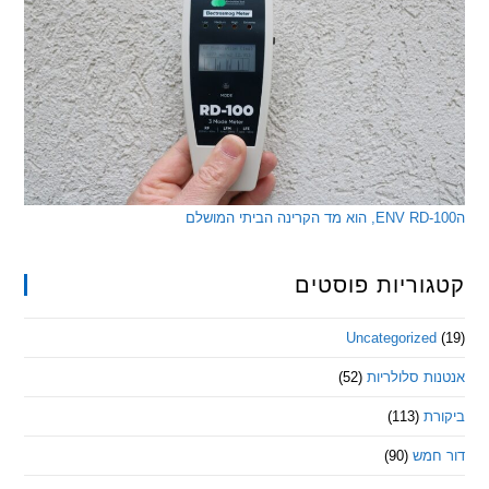
ריות פוסטים
Uncategorize
 סלולריות
(52)
ת
(113)
מש
(90)