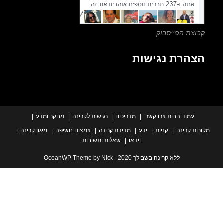
צת הפייסבוק
הרת נגישות
עמוד הבית
צרו קשר
מדריכים
רגישות לקרינה
מחקר ומדע
ת קרינה
קניות
ידע
מדידת קרינה
צמצום חשיפה
מיגון קרינה
וידאו
שאלות ותשובות
ללא קרינה בשבילך 2020 - OceanWP Theme by Nick