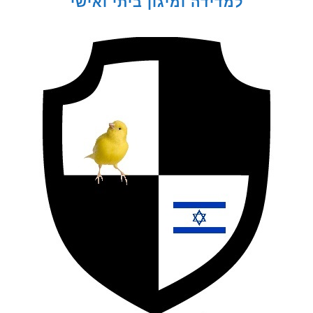
למדידה ומיגון ביתי ואישי