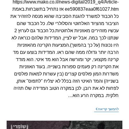
https://www.mako.co.il/news-digital/2019_q4/Artic
ee590837eaa0f61027.htm אז נתחיל בתשבחות.באמת
הכבוד למשרד להגנת הסביבה שהוא מנסה להזהיר את
בור מהציוד האלחוטי והסלולרי שלו. כל הכבוד שהם
עכשיו מזהירים מאוזניות אלחוטיות.כל הכבוד גם לערוץ 2
נו לכך במה. אבל יש לציין, המדידות שלהם כנראה לא
 נכונות (על כך בהמשך).המציעות הקרינה מהאוזניות
ה יותר גדולה ממה שהם ראו. המדידות בוצעו עם מד
נה מקצועי, יקר ומורשה אבל הוא מד איטי. הוא מודד
הקרינה רק פעמים ספורות בשנייה. בעוד האוזניות
רות המון פולסים קצרים (בין עשרות למאות פולסים
ייה) והמד האיטי הזה בכלל לא יצליח "לתפוס" אותן,
ות לא את רובן. לכן במקרה הטוב המדידה שלו תהיה
ית. במקרה הרע הוא…
כתבה
שך קריאה
בתוכנית
חיסכון
במאקו
–