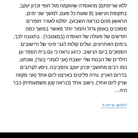
 שריפתם) מהאסדה שהוקמה מול חופי זכרון יעקב.
בתקופת הנישוב (8 שעות כל פעם, למשך שני ימים,
שון מהם כנראה השבוע), יפלטו לאוויר חומרים
כנים באופן גדול וחמור יותר מאשר במשך כמה
שים של פעולה של האסדה (במצטבר) . בתגובה לכך,
ים האחרונים, עולים קולות לגבי פינוי של היישובים
וכים ביום הנישוב. כרגע נראה כי גם בית הספר וגן
דים של הבנות שלי יושבת (אני לגמרי בעד), ואנחנו,
 רבים מתושבי זכרון יעקב והסביבה, ניסע לקרובים
ום הארץ. נהיה פליטים בארצנו ליום אחד (אני מקווה
 ליום אחד). נישוב אחד (כנראה קטן משמעותית) כבר
ה…
שומרים
שך קריאה
על
הבית
–
עוזבים
את
הבית