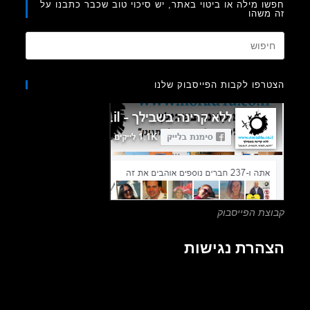
ו מילה או ביטוי באתר, יש סיכוי טוב שכבר כתבנו על
משהו
Press
Escape
to
רפו לקבות הפייסבוק שלנו
close
the
search
panel.
צת הפייסבוק
הרת נגישות