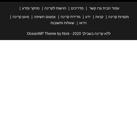
עמוד הבית
צרו קשר
מדריכים
רגישות לקרינה
מחקר ומדע
ת קרינה
קניות
ידע
מדידת קרינה
צמצום חשיפה
מיגון קרינה
וידאו
שאלות ותשובות
ללא קרינה בשבילך 2020 - OceanWP Theme by Nick