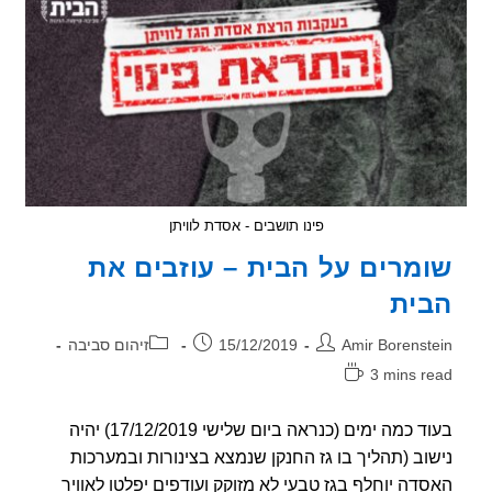
קרינה
באוזניות
אלחוטיות
פינו תושבים - אסדת לוויתן
מרים על הבית – עוזבים את
ית
ר:
פורסם:
קטגוריה:
Amir Borenst
15/12/2019
זיהום סביבה
3 mins r
אה:
בעוד כמה ימים (כנראה ביום שלישי 17/12/2019) יהיה
וב (תהליך בו גז החנקן שנמצא בצינורות ובמערכות
דה יוחלף בגז טבעי לא מזוקק ועודפים יפלטו לאוויר