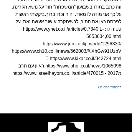
 כתב בתורו בשבועון "המשפחה" תור על נושא הקרינה.
כך אני מודה לו מאוד. יהיה זכרו ברוך.ביקשתי ראשות
סם כאן את התור, לכשיתקבל אישור אעשה זאת. על
פטירתו : https://www.ynet.co.il/articles/0,7340,L-
5653634,00.h
https://www.jdn.co.il/j_world/12563
https://www.ch10.co.il/news/562003/#.XhGw91U
E https://www.kikar.co.il/342724.h
https://www.bhol.co.il/news/1065098 ראיון עם הרב
נפטר
שך קריאה
הרב
מרדכי
ארנון
(פופיק)