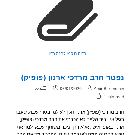
בדים חוסמי קרינת רדיו
טר הרב מרדכי ארנון (פופיק)
ר:
פורסם:
קטגוריה:
Amir Borenst
06/01/2020
כללי
1 min r
אה:
 מרדכי (פופיק) ארנון הלך לעולמו בסוף שבוע שעבר,
בגיל 78, בירושליים.לא הכרתי את הרב מרדכי (פופיק)
ון באופן אישי, אלא דרך מכר משותף שבא ולמד את
א הקרינה ממני לפי כמה שנים. המכר לימד את הרב