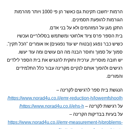
הרמות יחשבו תקינות גם כאשר הן פי 1000 ויותר מהרמות
ות להופעת תסמינים.
מגן על המזהמים ולא על בני אדם.
ספר פרס ציוד אלחוטי ומשתמש בסלולריים ועכשיו
כבר נפגע (ובטוח יש עוד נפגעים) אז אומרים "הכל תקין".
על סמוך וחוסר הבנה מה הם עושים ומה עוד יעשו.
בה מוסרית, ערכית וחוקית להנגיש את בית הספר לילדים
ם ולהפוך אותם לנקיים מקרינה עבור כלל התלמידים
ים.
 בית ספר לרגישים לקרינה –
https://www.norad4u.co.il/emr-reduction-h/lowemfsh
ישות לקרינה –
https://www.norad4u.co.il/ehs-h/
יות בבדיקות הקרינה –
https://www.norad4u.co.il/emr-measurement-h/prob