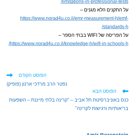
limitations-in-professional-t
קנים הלא מגנים –
https://www.norad4u.co.il/emr-measurement-h
standar
 של WIFI בבתי הספר –
https://www.norad4u.co.il/knowledge-h/wifi-in-schoo
הפוסט הקודם
ים
נפטר הרב מרדכי ארנון (פופיק)
ם
הפוסט הבא
אוניברסיטת תל אביב – "קרינה בלתי מייננת – השפעות
תיות ורגישות לקרינה"