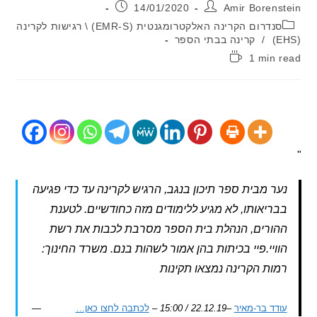
:
פורסם:
14/01/2020
Amir Boren
יה:
סנדרום הקרינה האלקטרומגנטית (EMR-S) \ רגישות לקרינה
/
קרינה בבתי הספר
1 min
:
ר מבית ספר תיכון בנגב, הרגיש לקרינה עד כדי פגיעה
ריאותו, לא מגיע ללימודים מזה כחודשיים. לטענת
ורים, הנהלת בית הספר מסרבת לכבות את רשת
ויי.פיי בכיתות בהן אמור לשהות בנם. משרד החינוך:
ות הקרינה נמצאו תקינות
דד בר-מאיר
–
22.12.19 / 15:00
–
לכתבה לחצו כאן…