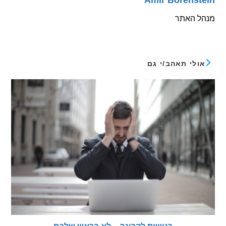
Amir Borens
 האתר
לי תאהב/י גם