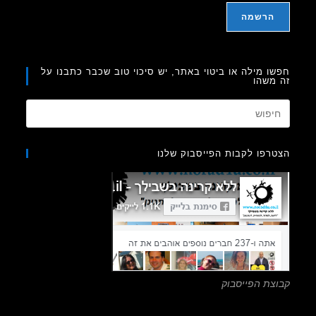
ו מילה או ביטוי באתר, יש סיכוי טוב שכבר כתבנו על
משהו
Press
Escape
to
רפו לקבות הפייסבוק שלנו
close
the
search
panel.
צת הפייסבוק