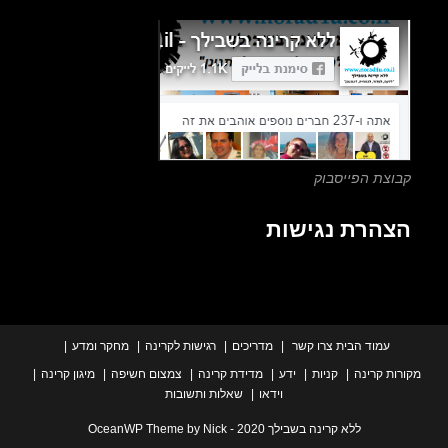
close
the
search
panel.
צת הפייסבוק
הרת נגישות
עמוד הבית
צרו קשר
מדריכים
רגישות לקרינה
מחקר ומדע
ת קרינה
קניות
ידע
מדידת קרינה
צמצום חשיפה
מיגון קרינה
וידאו
שאלות ותשובות
ללא קרינה בשבילך 2020 - OceanWP Theme by Nick