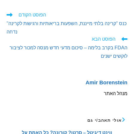
הפוסט הקודם
ים
קרינה בלתי מייננת, השפעות בריאותיות ורגישות לקרינה"
ם
נדחה
הפוסט הבא
הFDA בקרב בלימה – סיכום מדעי חדש מנסה למכור לציבור
ם ישנים
Amir Borens
 האתר
לי תאהב/י גם
ווינט דיגיטל – סרטן? קורונה? כל האמת על