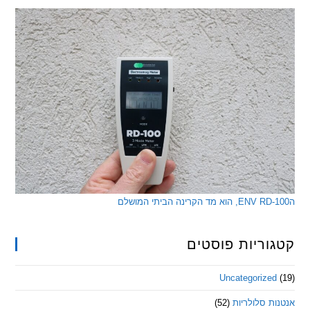
ריות פוסטים
Uncategorize
 סלולריות
(52)