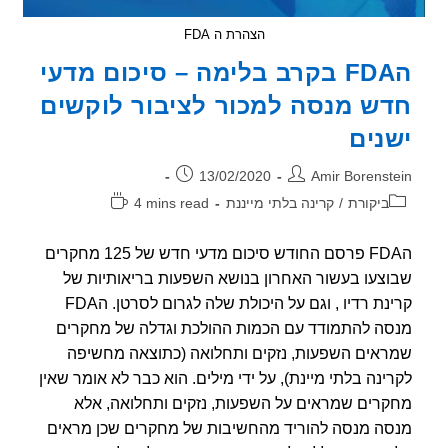
הצהרת ה FDA
הFDA בקרב בלימה – סיכום מדעי
ש מנסה למכור לציבור לוקשים
נים
ר:
פורסם:
13/02/2020
Amir Borenst
וריה:
זמן
ביקורת
/
קרינה בלתי מייננת
4 mins read
קריאה:
הFDA פרסם החודש סיכום מדעי חדש של 125 מחקרים
צעו בעשור האחרון בנושא השפעות בריאותיות של
קרינת רדיו , וגם על היכולת שלה לגרום לסרטן. הFDA
ה להתמודד עם הכמות ההולכת וגדלה של מחקרים
אים השפעות, נזקים ותחלואה (כתוצאה מחשיפה
ינה בלתי מיינת), על ידי מילים. הוא כבר לא אומר שאין
רים שמראים על השפעות, נזקים ותחלואה, אלא
ה מנסה להוריד מהחשיבות של מחקרים שכן מראים