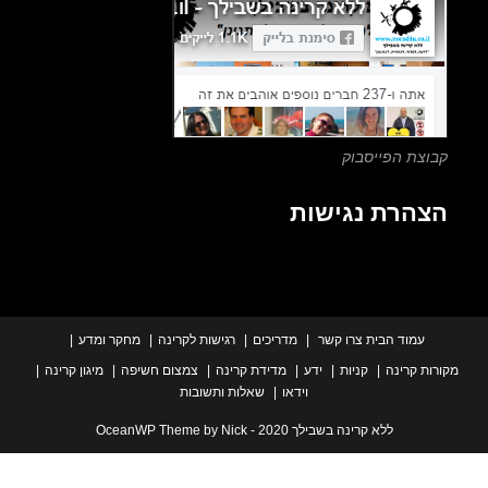
search
panel.
צת הפייסבוק
הרת נגישות
עמוד הבית
צרו קשר
מדריכים
רגישות לקרינה
מחקר ומדע
ת קרינה
קניות
ידע
מדידת קרינה
צמצום חשיפה
מיגון קרינה
וידאו
שאלות ותשובות
ללא קרינה בשבילך 2020 - OceanWP Theme by Nick