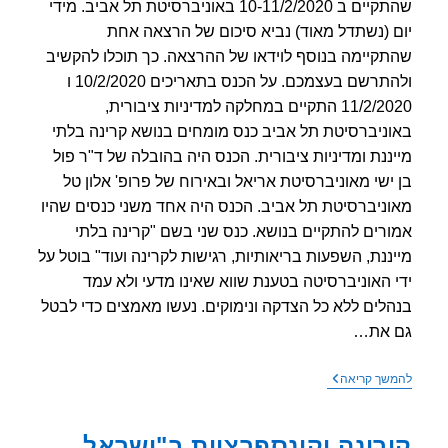
שהתקיים ב 10-11/2/2020 באוניברסיטת תל אביב. מידי
 (נשתדל מאוד) נביא סיכום של הרצאה אחת
קיימה בנוסף לוידאו של ההרצאה. כך תוכלו להקשיב
ולהתרשם בעצמכם. על הכנס בתאריכים 10/2/2020 ו
11/2/2020 התקיים במחלקה למדיניות ציבורית,
ניברסיטת תל אביב כנס מומחים בנושא קרינה בלתי
ננת ומדיניות ציבורית. הכנס היה בהובלה של ד"ר פול
ישי מאוניברסיטת אריאל ובאירוח של פרופ' אלון טל
ניברסיטת תל אביב. הכנס היה אחד משני כנסים שהיו
רים להתקיים בנושא. כנס שני בשם "קרינה בלתי
ננת, השפעות בריאותיות, רגישות לקרינה ועוד" בוטל על
 האוניברסיטה בטענת שווא שאינו מדעי ולא עמד
לים ללא כל הצדקה ונימוקים. נעשו מאמצים כדי לבטל
 את…
סיכום
שך קריאה
כנס
מומחים
בנושא
רונה וקונספרציות ב"ישראל
קרינה