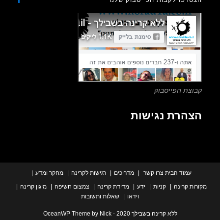
close
the
search
panel.
צת הפייסבוק
הרת נגישות
עמוד הבית
צרו קשר
מדריכים
רגישות לקרינה
מחקר ומדע
ת קרינה
קניות
ידע
מדידת קרינה
צמצום חשיפה
מיגון קרינה
וידאו
שאלות ותשובות
ללא קרינה בשבילך 2020 - OceanWP Theme by Nick