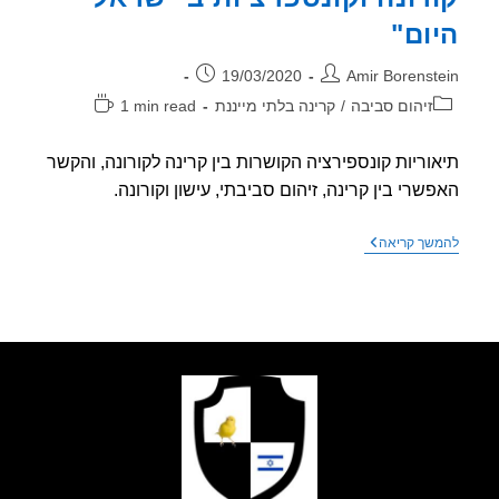
בלתי
ום"
מייננת
2020
–
ר:
פורסם:
19/03/2020
Amir Borenst
פתיחה
וריה:
זמן
זיהום סביבה
/
קרינה בלתי מייננת
1 min read
קריאה:
וריות קונספירציה הקושרות בין קרינה לקורונה, והקשר
שרי בין קרינה, זיהום סביבתי, עישון וקורונה.
קורונה
שך קריאה
וקונספרציות
ב"ישראל
היום"