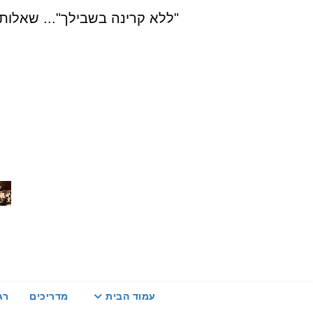
Ski
"ללא קרינה בשבילך"... שאלות, הדרכה ויעוץ בת
t
conten
עמוד הבית
מדריכים
רג