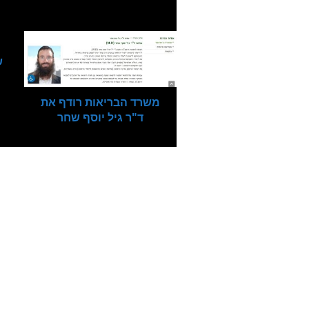
אולי תאהב/י גם
משרד הבריאות רודף את
ד"ר גיל יוסף שחר
26/05/2022