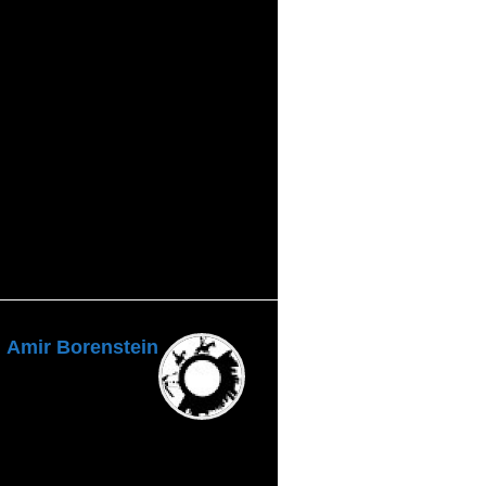
על חום בלבד). –
outu.be/_6Ss_sRc08Q
תגיות
:
משרד התקשורת
לקרוא
הפוסט הבא
מאמרים
פוסט תגובה ל"האם
נוספים
(נראה שלא)" של מכון דוידסון
Amir Borenstein
מנהל האתר