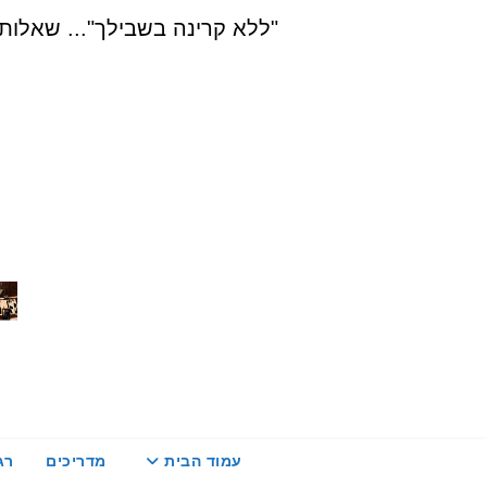
Ski
"ללא קרינה בשבילך"... שאלות, הדרכה ויעוץ בת
t
conten
עמוד הבית
מדריכים
רג