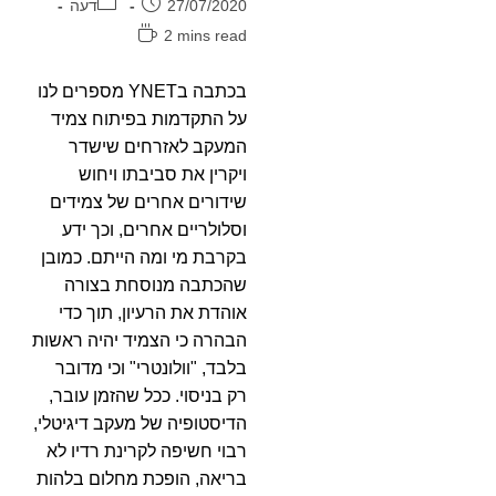
פורסם:
קטגוריה:
27/07/2020
דעה
זמן
2 mins read
קריאה:
בכתבה בYNET מספרים לנו
על התקדמות בפיתוח צמיד
המעקב לאזרחים שישדר
ויקרין את סביבתו ויחוש
שידורים אחרים של צמידים
וסלולריים אחרים, וכך ידע
בקרבת מי ומה הייתם. כמובן
שהכתבה מנוסחת בצורה
אוהדת את הרעיון, תוך כדי
הבהרה כי הצמיד יהיה ראשות
בלבד, "וולונטרי" וכי מדובר
רק בניסוי. ככל שהזמן עובר,
הדיסטופיה של מעקב דיגיטלי,
רבוי חשיפה לקרינת רדיו לא
בריאה, הופכת מחלום בלהות