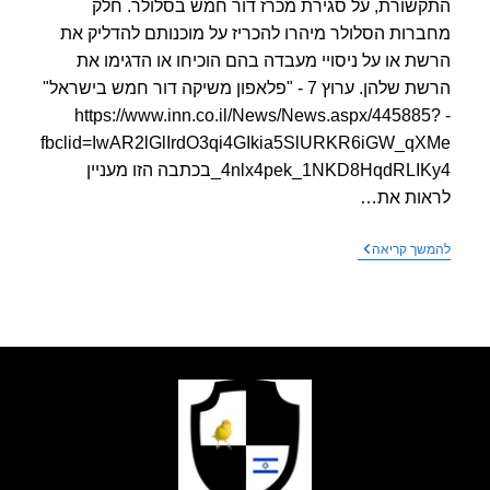
שורת, על סגירת מכרז דור חמש בסלולר. חלק
רות הסלולר מיהרו להכריז על מוכנותם להדליק את
ת או על ניסויי מעבדה בהם הוכיחו או הדגימו את
הרשת שלהן. ערוץ 7 - "פלאפון משיקה דור חמש בישראל"
- https://www.inn.co.il/News/News.aspx/44588
fbclid=IwAR2lGlIrdO3qi4GIkia5SlURKR6iGW_q
_4nlx4pek_1NKD8HqdRLIKy4בכתבה הזו מעניין
אות את…
נסגר
שך קריאה
מכרז
דור
חמש
בסלולר
בישראל