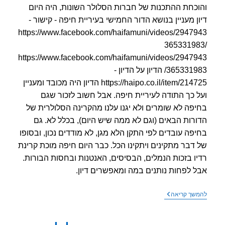
כחת ההתכנות של חברות הסלולר השונות, היה היום
ן מעניין בנושא הדור החמישי בעיריית חיפה - קישור -
https://www.facebook.com/haifamuni/videos/2947
3653319
https://www.facebook.com/haifamuni/videos/2947
365331983/ הדיון על הדיון -
https://haipo.co.il/item/214725 הדיון היה מכובד ומעניין
 כך התודה לעיריית חיפה. אבל חשוב לזכור שגם
פה לא שומרים ולא יגנו עלנו מהקרינה הסלולרית של
רות הבאים (וגם לא ממה שיש היום), בכלל לא. גם
פה עובדים לפי התקן הלא מגן, לא מודדים נכון, ובסופו
דבר מתקינים ויתקינו הכל. כבר היום חיפה מוכת קרינת
ו בזכות הנמלים, הבסיסים, האנטנות ובחסות הבורות.
 לפחות נותנים במה ומאפשרים דיון.
מליאת
שך קריאה
ועדה
מקומית
מיוחדת