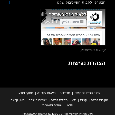
רפו לקבות הפייסבוק שלנו
close
the
search
panel.
צת הפייסבוק
הרת נגישות
עמוד הבית
צרו קשר
מדריכים
רגישות לקרינה
מחקר ומדע
ת קרינה
קניות
ידע
מדידת קרינה
צמצום חשיפה
מיגון קרינה
וידאו
שאלות ותשובות
ללא קרינה בשבילך 2020 - OceanWP Theme by Nick