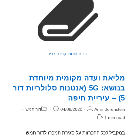
בדים חוסמי קרינת רדיו
יאת ועדה מקומית מיוחדת
בנושא: 5G (אנטנות סלולריות דור
ר:
פורסם:
קטגוריה:
Amir Borenst
04/08/2020
דור חמש
1 min r
אה:
ביל לכל ההכרזות על סגירת המכרז לדור חמש