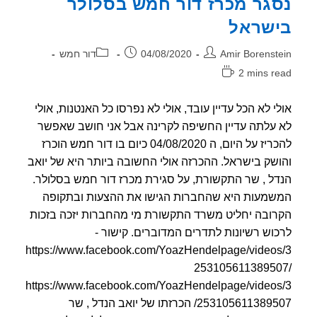
גר מכרז דור חמש בסלולר
בנושא:
5G
שראל
(אנטנות
סלולריות
דור
ר:
פורסם:
קטגוריה:
Amir Borenst
04/08/2020
דור חמש
5)
–
2 mins r
עיריית
אה:
חיפה
י לא הכל עדיין עובד, אולי לא נפרסו כל האנטנות, אולי
עלתה עדיין החשיפה לקרינה אבל אני חושב שאפשר
להכריז על היום, ה 04/08/2020 כיום בו דור חמש הוכרז
שק בישראל. ההכרזה אולי החשובה ביותר היא של יואב
ל , שר התקשורת, על סגירת מכרז דור חמש בסלולר.
מעות היא שהחברות הגישו את ההצעות ובתקופה
ובה יחליט משרד התקשורת מי מהחברות יזכה בזכות
וש רשיונות לתדרים המדוברים. קישור -
https://www.facebook.com/YoazHendelpage/video
2531056113895
https://www.facebook.com/YoazHendelpage/video
253105611389507/ הכרזתו של יואב הנדל , שר