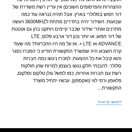
הרות והפרסומים השונים) אין עדיין רשת משדרת של
 חמש בסלולרי בארץ. אבל תהיה כנראה עוד כמה
שבועות. השידור יהיה בתדרים מתחת ל3600MHZ ויעשה
נים ואתרי שידור שכבר קיימים ויותקנו בהן גם אנטנות
של דור חמש, או יותר נכון דור ארבע פלוס, LTE
ADVANCE או LTE +. אז על מה היו ההכרזות? מה שעוד
 השבוע היה שמשרד התקשורת הודיע כי המכרז נסגר
א קיבל את כל ההצעות. למכרז ניגשו כמה חברות
לר. להבנתי חלקן נגשו בעצמן למרות שהן חולקות
 עם חברות אחרות, כמו למשל גולן טלקום וסלקום,
פון ורמי לווי (ואקספון). עכשיו יתחיל משרד
קשורת…
עדכון
שך קריאה
מצב
–
דור
חמש
בישראל