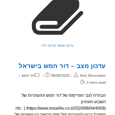
בדים חוסמי קרינת רדיו
כון מצב – דור חמש בישראל
ר:
פורסם:
קטגוריה:
Amir Borenst
08/08/2020
דור חמש
3 mins r
אה:
רה לגבי הפריסות של דור חמש וההצהרות של
וע האחרון
(https://www.norad4u.co.il/2020/08/04/4009/ ) . מה
ב? כרגע להערכתי (על סמך קריאה בין השורות של