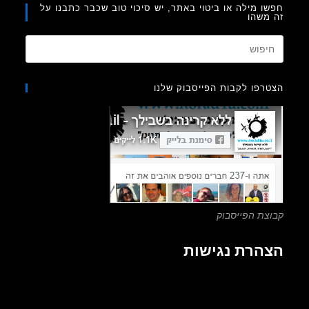
ו מילה או ביטוי באתר, יש סיכוי טוב שכבר כתבנו על
משהו
Press
Escape
to
רפו לקבות הפייסבוק שלנו
close
the
search
panel.
צת הפייסבוק
הרת נגישות