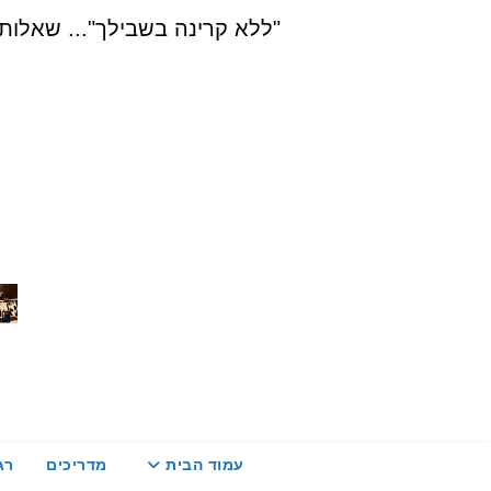
Ski
"ללא קרינה בשבילך"... שאלות, הדרכה ויעוץ בת
t
conten
עמוד הבית
מדריכים
רג