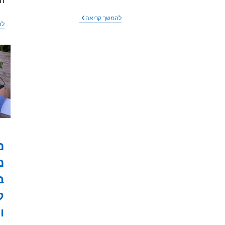
ה
שר
להמשך קריאה
לה
התקשורת
יועז
הנדל
טוען
יותר
אנטנות=פחות
קרינה
מ
מ
ב
ק
ו