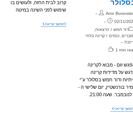
סלולר
קרוב לבית החזה, ולעושים בו
שימוש לפני השינה במיטה
בר:
Amir Borenste
רסם:
02/11/20
מחקר
להמשך קריאה
חדש
גוריה:
דור חמש
/
הרצאות,
–
ברים, כנסים
/
קרינה בלתי
בדק
יננת
הקשר
בין
ן
1 min re
שימוש
יאה:
בסלולרי
לסרטן
גש זום - מבוא לקרינה
שד
בנשים
גש על מדידות קרינה
תיות ודור חמש בסלולר ע"י
יר בורנשטיין, יום שלישי ה -
מפגש
משך קריאה
זום
–
מבוא
לקרינה
בדגש