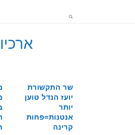
ארכיונ
שר התקשורת
מ
יועז הנדל טוען
מ
יותר
ב
אנטנות=פחות
ה
קרינה
ח