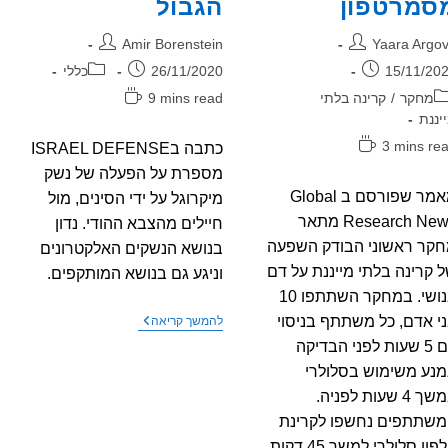
סמרטפון
הגבול
בר:
מחבר:
Amir Borenstein
Yaara Argo
רסם:
פורסם:
קטגוריה:
15/11/20
26/11/2020
כללי
גוריה:
זמן
מחקר
/
קרינה בלתי
9 mins read
קריאה:
יננת
ן
3 mins re
כתבה בISRAEL DEFENSE
יאה:
מספרת על הפעלה של נשק
מאמר שפורסם ב Global
מיקרוגל על ידי הסינים, מול
Research News מתאר
חיילים מהצבא ההודי. נדון
קר ראשוני הבודק השפעה
בנושא הנשקים האלקטרונים
 קרינה בלתי מייננת על דם
וניגע גם בנושא המותקפים.
אנושי. במחקר השתתפו 10
י אדם, כל משתתף בניסוי
כתבה
להמשך קריאה
ב
צם 5 שעות לפני הבדיקה
ISRAEL
DEFENSE
מנע משימוש בסלולרי
–
במשך 4 שעות לפניה.
הסינים
הפעילו
שתתפים נחשפו לקרינת
נשק
טלפון סלולרי למשך 45 דקות,