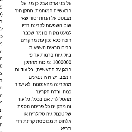
על בני אדם אבל כן מגן על
פע
התעשייה המזהמת. התקן הזה
(ש
מבוסס על הנחת יסוד שאין
בנ
שום השפעות לקרינת רדיו
לג
למעט נזק חום (מה שכבר
הוכח כלא נכון עת מחקרים
מה
רבים מראים השפעות
ה
ביולוגיות ברמות עד פי
הר
1000000 נמוכות מהתקן
נו
המגן על התעשייה). כל עוד זה
צו
המצב, יש ויהיו נפגעים
בב
מהקרינה מהאנטנות ולא יעזור
תש
כמה יורדת הקרינה
המ
מהסלולרי, אם בכלל. כל עוד
מע
זה מתקיים כל פריסה נוספת
וב
של טכנולוגיה סלולרית או
הע
אלחוטית מבוססת קרינת רדיו
הת
תביא…