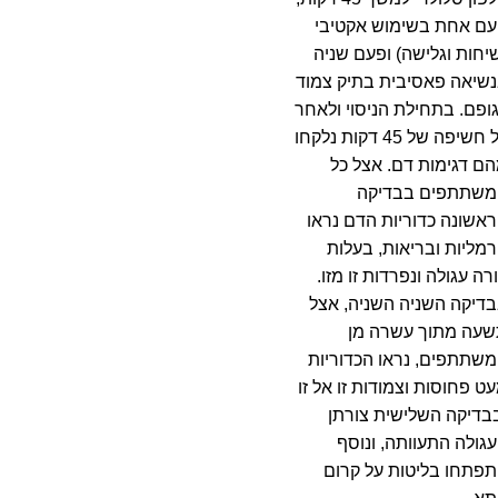
מיקרוגל
על
ם אחת בשימוש אקטיבי
ההודים
יחות וגלישה) ופעם שניה
בקו
הגבול
שיאה פאסיבית בתיק צמוד
ופם. בתחילת הניסוי ולאחר
כל חשיפה של 45 דקות נלקחו
ם דגימות דם. אצל כל
משתתפים בבדיקה
אשונה כדוריות הדם נראו
רמליות ובריאות, בעלות
רה עגולה ונפרדות זו מזו.
דיקה השניה השניה, אצל
עה מתוך עשרה מן
שתתפים, נראו הכדוריות
ט פחוסות וצמודות זו אל זו
בדיקה השלישית צורתן
גולה התעוותה, ונוסף
פתחו בליטות על קרום