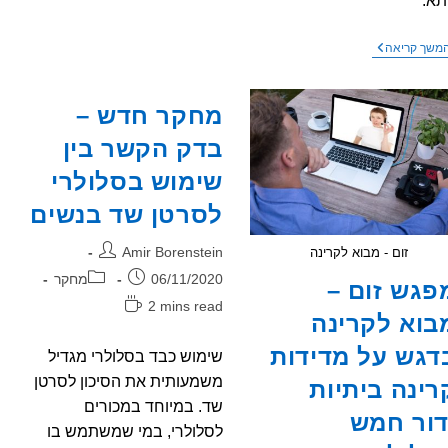
תא.
מחקר
משך קריאה
ראשוני
מראה
עיוותים
מחקר חדש –
בכדוריות
הדם
בדק הקשר בין
האדומות
לאחר
שימוש בסלולרי
חשיפה
לקרינה
מסמרטפון
לסרטן שד בנשים
מחבר:
Amir Borenstein
זום - מבוא לקרינה
פורסם:
קטגוריה:
06/11/2020
מחקר
פגש זום –
זמן
2 mins read
בוא לקרינה
קריאה:
דגש על מדידות
שימוש כבד בסלולרי מגדיל
משמעותית את הסיכון לסרטן
רינה ביתיות
שד. במיוחד במכורים
דור חמש
לסלולרי, במי שמשתמש בו