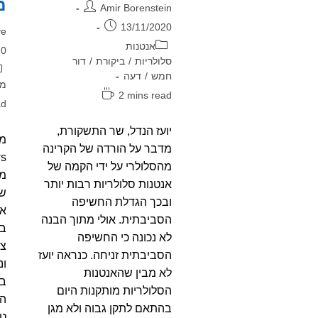
מ
מחבר:
Amir Borenstein
פורסם:
13/11/2020
מח
ve
קטגוריה:
אנטנות
פו
20
סלולריות
/
ביקורת
/
דור
קט
חמש
/
דעה
מי
זמן
2 mins read
זמ
ad
קריאה:
קר
יועז הנדל, שר התשקורת,
מדבר על הורדה של הקרינה
מהסלולרי על ידי הקמה של
מח
אנטנות סלולריות רבות יותר
של
ובכך הגדלת החשיפה
הסביבתית. אולי מתוך הבנה
בנ
לא נכונה כי החשיפה
הסביבתית זניחה. כנראה יועז
ונ
לא מבין שהאנטנות
הסלולריות מותקנות היום
המ
בהתאם לתקן גבוה ולא מגן