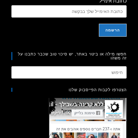
בת אימייל
ו מילה או ביטוי באתר, יש סיכוי טוב שכבר כתבנו על
משהו
Press
Escape
to
רפו לקבות הפייסבוק שלנו
close
the
search
panel.