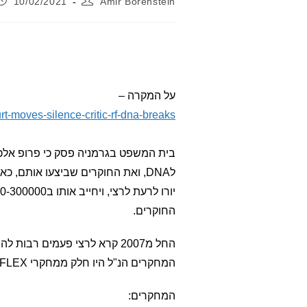
10/02/2021
Amir Borenstein
על המקרה –
-moves-silence-critic-rf-dna-breaks
בית המשפט בגרמניה פסק כי פרופ אלכס
החוקרים.
החל מ2007 קרא לרצי פעמים רבות להסרת המחקרים המדוברים, בטענה שהנתונים בהם פוברקו.
המחקרים הנ"ל היו חלק ממחקרי REFLEX.
המחקרים: