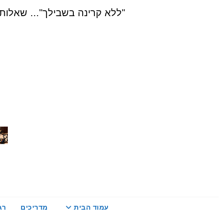
Ski
"ללא קרינה בשבילך"... שאלות, הדרכה ויעוץ בת
t
conten
עמוד הבית
מדריכים
רג