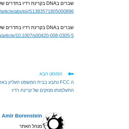
שברים בDNA בקרינת רדיו בתדרים של 1800MHZ
e/article/abs/pii/S1383571805000896
שברים בDNA בקרינת רדיו בתדרים של 1950MHZ בשיטת שידור UMTS –
com/article/10.1007/s00420-008-0305-5
לקרוא
הפוסט הבא
מאמרים
ה FCC נתבע בבית המשפט העליון בא
נוספים
התעלמותו מנזקים של קרינת רדיו
Amir Borenstein
מנהל האתר