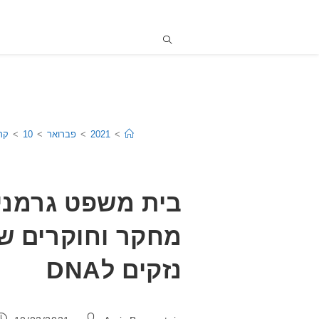
>
2021
>
פברואר
>
10
>
קרי
בית משפט גרמני
מחקר וחוקרים שמ
נזקים לDNA
מחבר:
פורסם: