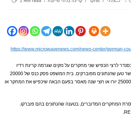
כללי
/
מחקר
/
קרינה בלתי מייננת
1 min read
קריאה:
https://www.microwavenews.com/news-center/german-court
נדר לרצי הכפיש שני מחקרים על נזקים שגרמה קרינת רדיו
לDNA, ואת החוקרים שביצעו אותם, כאשר טען שהנתונים מפוברקים. בית המשפט פסק כנס של 20000
יורו לרעת לרצי, ויחייב אותו ב250000-300000 יורו או חצי שנה מאסר בפעם הבאה שיכפיש את המחקר או