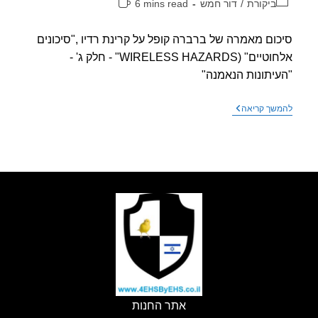
וריה:
זמן
ביקורת
/
דור חמש
6 mins read
קריאה:
ום מאמרה של ברברה קופל על קרינת רדיו ,"סיכונים
אלחוטיים" (WIRELESS HAZARDS" - חלק ג' -
יתונות הנאמנה"
סיכום
שך קריאה
מאמרה
של
ברברה
קופל
על
קרינת
רדיו
,"סיכונים
אלחוטיים"
("WIRELESS
HAZARDS")
–
חלק
ג'
–
"העיתונות
הנאמנה"
אתר החנות