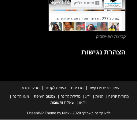
panel.
צת הפייסבוק
הרת נגישות
עמוד הבית
צרו קשר
מדריכים
רגישות לקרינה
מחקר ומדע
ת קרינה
קניות
ידע
מדידת קרינה
צמצום חשיפה
מיגון קרינה
וידאו
שאלות ותשובות
ללא קרינה בשבילך 2020 - OceanWP Theme by Nick