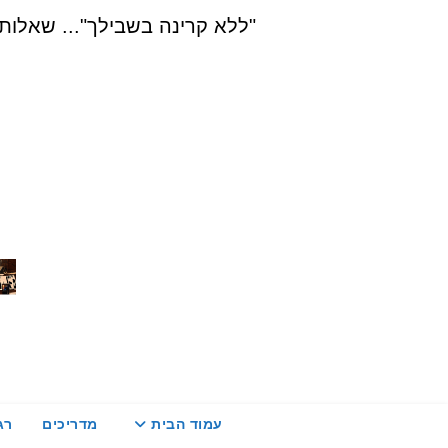
Ski
"ללא קרינה בשבילך"... שאלות, הדרכה ויעוץ בת
t
conten
עמוד הבית
מדריכים
רג