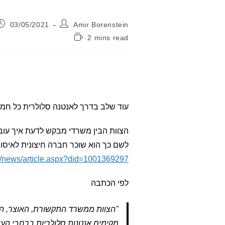
מחבר:
פורסם:
03/05/2021
Amir Borenstein
זמן
2 mins read
קריאה:
עוד שלב בדרך לאנטנה סלולרית כל חמי
הצוות הבין משרדי מבקש לדעת איך עובד
לשם כך הוא שוכר חברה חיצונית לאיסו
il/news/article.aspx?did=1001369297
לפי הכתבה
"הצוות ממשרד התקשורת, האוצר, הגנ
מקימים אנטנות סלולריות ברחבי הע