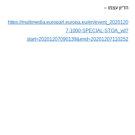
 עצמו –
https://multimedia.europarl.europa.eu/en/event_20
7-1000-SPECIAL-STOA
start=20201207090139&end=2020120711