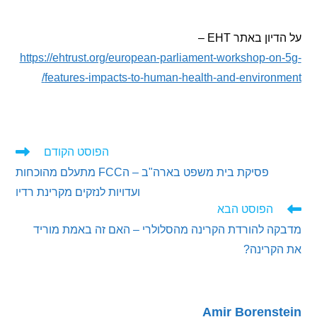
ן באתר EHT –
https://ehtrust.org/european-parliament-workshop-o
features-impacts-to-human-health-and-environ
הפוסט הקודם
ים
פסיקת בית משפט בארה"ב – הFCC מתעלם מהוכחות
ם
ועדויות לנזקים מקרינת רדיו
הפוסט הבא
 להורדת הקרינה מהסלולרי – האם זה באמת מוריד
קרינה?
Amir Borens