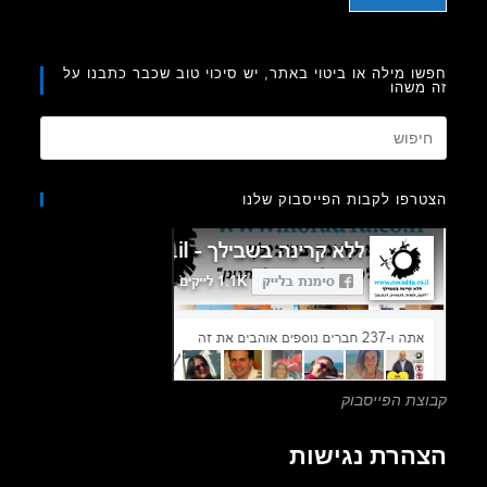
ו מילה או ביטוי באתר, יש סיכוי טוב שכבר כתבנו על
משהו
Press
Escape
to
רפו לקבות הפייסבוק שלנו
close
the
search
panel.
צת הפייסבוק
הרת נגישות