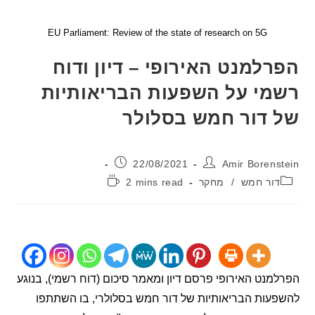
EU Parliament: Review of the state of research on 5G
למנט האירופי – דיון ודוח
י על השפעות הבריאותיות
דור חמש בסלולר
:
פורסם:
22/08/2021
Amir Boren
יה:
זמן
ור חמש
/
מחקר
2 mins read
קריאה:
נט האירופי פרסם דיון ומאמר סיכום (דוח רשמי), בנוגע
ות הבריאותיות של דור חמש בסלולרי, בו השתתפו