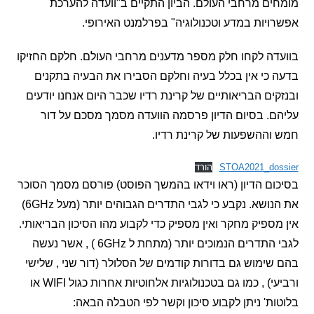
ם מרחבי העולם. הביון התקיים ב"וועדה להערכת
יות במדע וטכנולוגיה" בפרלמנט האירופי.
ה לקחו חלק מספר מדענים מרחבי העולם. חלקם החזיקו
כי אין בכלל בעיה וחלקם הסבירו את הבעיה בתקנים
ים הבריאותיים של קרינת רדיו שכבר היום אנחנו יודעים
. בסיום הדיון פרסמה הוועדה מסמך מסכם על דור
ההשפעות של קרינת רדיו.
STOA2021_do
הורד
ם הדיון (ראו וידאו בהמשך הפוסט) פורסם מסמך הסוכר
את הנושא. נקבע כי לגבי התדרים הגבוהים יותר (מעל 6GHz)
ספיק מחקר ואין מספיק כדי לקבוע מהו הסיכון הבריאותי.
לגבי התדרים הנמוכים יותר (מתחת ל 6GHz ) , אשר נעשה
ימוש גם בדורות קודמים של הסלולר (דור שני , שלישי
ורביעי) , כמו גם בטכנולוגיות אלחוטיות אחרות כגול WIFI או
ת' ניתן לקבוע סיכון וקשר לפי הטבלה הבאה: