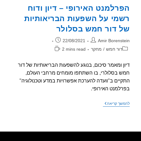
רלמנט האירופי – דיון ודוח
מי על השפעות הבריאותיות
 דור חמש בסלולר
ר:
פורסם:
22/08/2021
Amir Borenst
וריה:
זמן
דור חמש
/
מחקר
2 mins read
קריאה:
ן ומאמר סיכום, בנוגע להשפעות הבריאותיות של דור
 בסלולרי, בו השתתפו מומחים מרחבי העולם,
יים ב"וועדה להערכת אפשרויות במדע וטכנולוגיה"
למנט האירופי.
הפרלמנט
שך קריאה
האירופי
–
דיון
ודוח
רשמי
על
השפעות