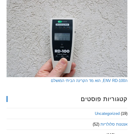
ריות פוסטים
Uncategorize
 סלולריות
(52)