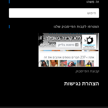
משהו
Press
Escape
to
רפו לקבות הפייסבוק שלנו
close
the
search
panel.
צת הפייסבוק
הרת נגישות