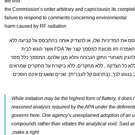
we find
the Commission’s order arbitrary and capriciousin its complet
failure to respond to comments concerning environmental
harm caused by RF radiation
כי הFCC אינו יכול לבסס את המדיניות שלו, או להצדיק אותה בהתבסס על קביעה ללא
הצדקה, הסברים או הנמקה של הFDA. האמרה הזו מכוונת למסמך קצר של FDA אשר הוגש לבית
 כהצדקה ונימוק להגיון מאחורי התקן הגבוהה והלא מגן שלהם. המסמך כלל מסר
 ללא כל הצדקה , ללא מחקרים, ללא ביקורת על מחקרים שמראים
בנוגע לכך, (בתרגום קל לעברית): שניים ששוגים אינם הופכים
While imitation may be the highest form of flattery, it does
reasoned analysis required by the APA under the deferenti
governs here. One agency’s unexplained adoption of an u
compounds rather than vitiates the analytical void. Said 
make a right,