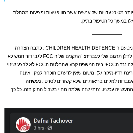
במסגרת התביעה הוגשו לבית המשפט יותר מ200 עדויות של אנשים אשר חוו פגיעות ופציעות ממחלת
עו"ד דפנה טחובר שעובדת על התביעה מטעם ה CHILDREN HEALTH DEFENCE , כתבה הצהרה
קצרה בפייסבוק לאחר פרסום הפסיקה. להלן תרגום שלי לעברית: "התקנים של ה FCC לגבי דור חמש לא
מבוססים על עובדות. ניצחנו בתביעה שלנו נגד הFCC! בית המשפט קבע שהחלטת הFCC לא לבצע שינוי
נת רדיו-מיקרוגל), משום שאין לדעתם הוכחה לנזק , איננה
נעשתה
ות התעשייה עכשיו. נתתי שנה שלמה מחיי בשביל התיק הזה. כל כך