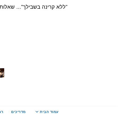
Ski
"ללא קרינה בשבילך"... שאלות, הדרכה ויעוץ בת
t
conten
עמוד הבית
מדריכים
רג