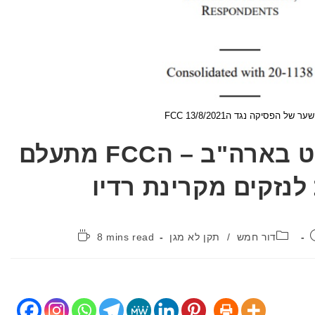
 של הפסיקה נגד הFCC 13/8/2021
פסיקת בית משפט בארה"ב – הFCC מתעלם
לנזקים מקרינת רדיו
קטגוריה:
זמן
דור חמש
/
תקן לא מגן
8 mins read
קריאה: