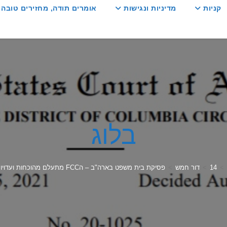
קניות
מדיניות ונגישות
אומרים תודה, מחזירים טובה :
בלוג
>
14
>
דור חמש
>
פסיקת בית משפט בארה"ב – הFCC מתעלם מהוכחות ועדויות לנזקים מקרינת רדיו