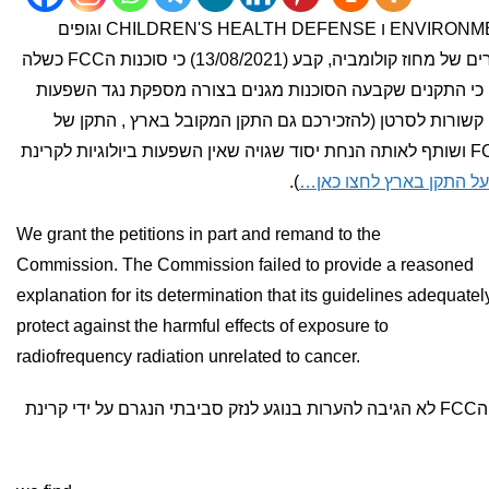
בתביעה של ENVIRONMENTAL HEALTH TRUST ו CHILDREN'S HEALTH DEFENSE וגופים
נוספים נגד הFCC, בית המשפט לערעורים של מחוז קולומביה, קבע (13/08/2021) כי סוכנות הFCC כשלה
 כי התקנים שקבעה הסוכנות מגנים בצורה מספקת נגד השפעות
 קשורות לסרטן (להזכירכם גם התקן המקובל בארץ , התקן של
ICNIRP מבוסס בחלקו על התקן של FCC ושותף לאותה הנחת יסוד שגויה שאין השפעות ביולוגיות לקרינת
על התקן בארץ לחצו כאן…
).
We grant the petitions in part and remand to the
Commission. The Commission failed to provide a reasoned
explanation for its determination that its guidelines adequatel
protect against the harmful effects of exposure to
radiofrequency radiation unrelated to cancer.
בנוסף לכך בית המשפט כתב כי סוכנות הFCC לא הגיבה להערות בנוגע לנזק סביבתי הנגרם על ידי קרינת