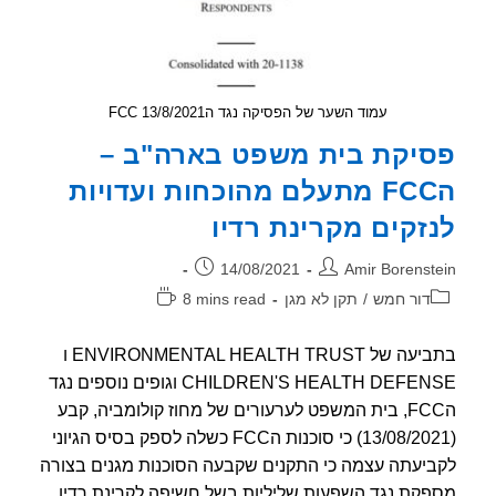
עמוד השער של הפסיקה נגד הFCC 13/8/2021
יקת בית משפט בארה"ב –
הFCC מתעלם מהוכחות ועדויות
זקים מקרינת רדיו
ר:
פורסם:
14/08/2021
Amir Borenst
וריה:
זמן
דור חמש
/
תקן לא מגן
8 mins read
קריאה:
בתביעה של ENVIRONMENTAL HEALTH TRUST ו
CHILDREN'S HEALTH DEFENSE וגופים נוספים נגד
הFCC, בית המשפט לערעורים של מחוז קולומביה, קבע
(13/08/2021) כי סוכנות הFCC כשלה לספק בסיס הגיוני
יעתה עצמה כי התקנים שקבעה הסוכנות מגנים בצורה
קת נגד השפעות שליליות בשל חשיפה לקרינת רדיו