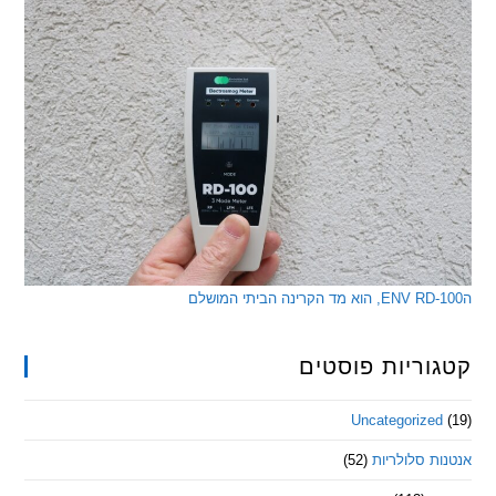
ריות פוסטים
Uncategorize
 סלולריות
(52)