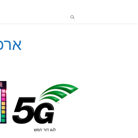
ארכיונ
לוגו דור חמש