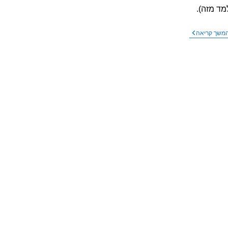
סלולרי
מד מזה).
שעובד
על
תקשורת
סיפור
משך קריאה
דור
קרינה
רביעי,
–
שלישי,
תמיכה
וויפי,
טכנית
או
ברגישה
משהו
לקרינה
אחר?
במצב
קריסה