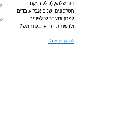
דור שלוש, (כולל זריקת
יל
הטלפונים ישנים אבל עובדים
לפח) ומעבר לטלפונים
לה
ולרשתות דור ארבע וחמש?
המחיר
להמשך קריאה
הסביבתי
(והקרינתי)
של
סגירת
רשת
דור
שלישי
ומעבר
לדור
ארבע
וחמש
בסלולר