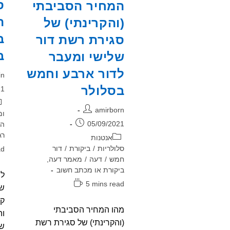
ס
המחיר הסביבתי
ת
(והקרינתי) של
ב
סגירת רשת דור
ב
שלישי ומעבר
לדור ארבע וחמש
מח
in
פו
בסלולר
21
קט
מחבר:
amirborn
ומ
פורסם:
05/09/2021
רג
קטגוריה:
אנטנות
זמ
סלולריות
/
ביקורת
/
דור
ad
קר
חמש
/
דעה
/
מאמר דעה,
ביקורת או מכתב חשוב
לפ
זמן
5 mins read
של
קריאה:
קר
מהו המחיר הסביבתי
וה
(והקרינתי) של סגירת רשת
של