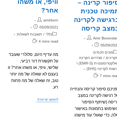
וויפי, או משהו
יפור קרינה –
אחר?
מיכה טכנית
רגישה לקרינה
מחבר:
amirborn
פורסם:
מצב קריסה
05/09/2021
קטגוריה:
כללי
/
תשובות לשאלות
בר:
Amir Borenste
זמן
4 mins read
רסם:
05/09/20
קריאה:
גוריה:
מונים חכמים
מה עדיף היום, סלולרי שעובד
קרינים
/
סנדרום הקרינה
על תקשורת דור רביעי,
האלקטרומגנטית (EMR-S) \
שלישי, וויפי, או משהו אחר? זו
ישות לקרינה (EHS)
בעצם לא שאלה של מה יותר
ן
7 mins re
טוב, זה שאלה של מה פחות
יאה:
רע.
ניכם סיפור קריסה והנחייה
 רגישה לקרינה במצב
שאלה
להמשך קריאה
יסה (שיתוף הסיפור
–
מה
שימוש בתמונות באישור
עדיף
ה, כדי שאולי עוד מישהו
היום,