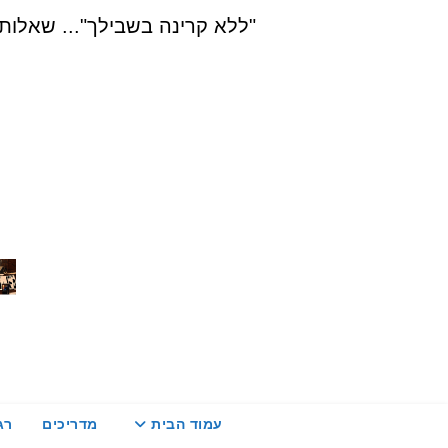
Ski
"ללא קרינה בשבילך"... שאלות, הדרכה ויעוץ בת
t
conten
עמוד הבית
מדריכים
רג