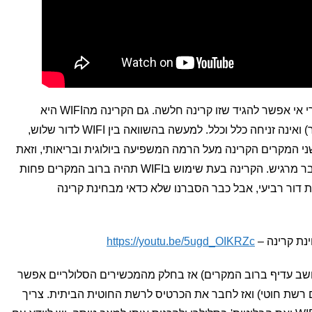
גם אם תבחרו להשתמש בWIFI בסלולרי אי אפשר להגיד שזו קרינה חלשה. גם הקרינה מהWIFI היא
למעשה שידור קבוע מהמכשיר (והראוטר) ואינה זניחה כלל וכלל. למעשה בהשוואה בין WIFI לדור שלוש,
שני המקרים הקרינה מעל הרמה המשפיעה ביולוגית ובריאותי, וזאת
על פי מחקרים ועל פי מה שמי שנפגע כבר מרגיש. הקרינה בעת שימוש בWIFI תהיה ברוב המקרים פחות
דור רביעי, אבל כבר הסברנו שלא כדאי מבחינת קרינה
https://youtu.be/5ugd_OIKRZc
ב עדיף ברוב המקרים) אז בחלק מהמכשירים הסלולריים אפשר
רשת חוטי) ואז לחבר את הכרטיס לרשת החוטית הביתית. צריך