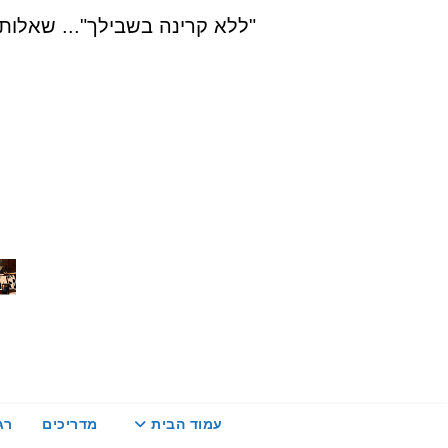
Ski
"ללא קרינה בשבילך"... שאלות, הדרכה ויעוץ בת
t
conten
עמוד הבית
מדריכים
רג