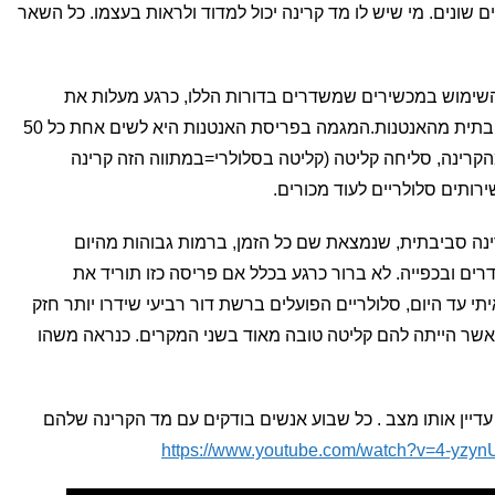
ים שונים. מי שיש לו מד קרינה יכול למדוד ולראות בעצמו. כל השאר
השימוש במכשירים שמשדרים בדורות הללו, כרגע מעלות את
החשיפה גם מהמכשיר האישי וגם הסביבתית מהאנטנות.המגמה בפריסת האנטנות היא לשים אחת כל 50
הקרינה, סליחה קליטה (קליטה בסלולרי=במתווה הזה קרינה
רותים סלולריים לעוד מכורים.
נה סביבתית, שנמצאת שם כל הזמן, ברמות גבוהות מהיום
רים ובכפייה. לא ברור כרגע בכלל אם פריסה כזו תוריד את
י עד היום, סלולריים הפועלים ברשת דור רביעי שידרו יותר חזק
אשר הייתה להם קליטה טובה מאוד בשני המקרים. כנראה משהו
תי ב2017. המצב הוא עדיין אותו מצב . כל שבוע אנשים בודקים עם מד הקרינה שלהם
https://www.youtube.com/watch?v=4-yzy