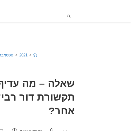
>
2021
>
ספטמבר
שאלה – מה עדיף 
תקשורת דור רביעי
אחר?
מחבר:
פורסם: