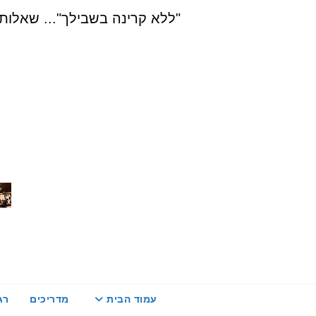
Ski
"ללא קרינה בשבילך"... שאלות, הדרכה ויעוץ בת
t
conten
עמוד הבית
מדריכים
רג