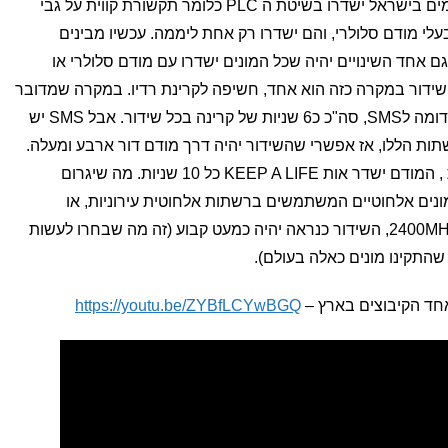
עד עתה דובר על כך שרוב המונים החכמים בישראל ישדרו בשיטת ה PLC כלומר תקשורת קווית על גבי
מל. נאמר שרק עד 20% יהיו בעלי מודם סלולרי, והם ישדרו רק אחת ליממה. עכשיו מבינים
אפשרי שגם אחד השינויים יהיה שכל המונים ישדרו עם מודם סלולרי או
דור במקרה כזה הוא אחד, חשיפה לקרינת רדיו. במקרה שמדובר
על מונים עם מודם סלולרי השידור יהיה דומה לSMS, סה"כ כ6 שניות של קרינה בכל שידור. אבל SMS יש
תות הללו, אז אפשרי שהשידור יהיה דרך מודם דור ארבע ומעלה.
מה שאומר שבנוסף לשידור כל 15 דקות , המודם ישדר אות KEEP A LIFE כל 10 שניות. מה שיגרום
ונים אלחוטיים המשתמשים ברשתות אלחוטית עירוניות, או
חופשיות או מיוחדות של 900MHZ או 2400MHZ, השידור כנראה יהיה כמעט קבוע (זה מה שבחרו לעשות
התקינו מונים כאלה בעולם).
חד הקיבוצים בארץ –
https://youtu.be/ZYBfLCYwBGQ