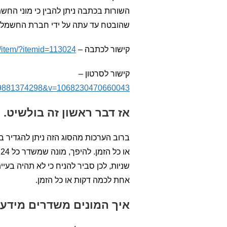
השורות בכתבה ניתן להבין כי מוני החש
שהובטח עד עתה על ידי חברת החשמל (בכתבה מציינים פעם ב15
קישור לכתבה –
l/item/?itemid=113024
קישור לסרטון –
839881374298&v=1068230470660043
אז דבר ראשון זה בולשיט.
ברוב הערכות מהסוג הזה ניתן להגדיר בצו
א
שניות, לכן סביר להניח כי לא תהיה ב
אחת לכמה דקות או כל הזמן.
איך המונים משדרים מידע