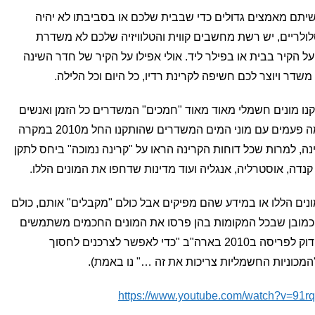
יתם מאמצים גדולים כדי שבבית שלכם או בסביבתו לא יהיה
 סלולריים, יש רשת מחשבים קווית והטלוויזיה שלכם לא משדרת
על הקיר בבית או בפילר ליד. אולי אפילו על הקיר של חדר השינה
דר ויוצר לכם חשיפה לקרינת רדיו, כל היום וכל הלילה.
נו מונים חשמלי מאוד מאוד "חמכים" המשדרים כל הזמן ואנשים
נפגעים, כל הזמן (גם בארץ כבר קרה כמה פעמים עם מוני המים המשדרים שהותקנו החל מ2010 במקרה
ה, למרות שכל דוחות הקרינה הראו על "קרינה נמוכה" ביחס לתקן
קנדה, אוסטרליה, אנגליה ועוד מדינות שדחפו את המונים הללו.
ונים הללו או במידע שהם מפיקים אבל כולם "מקבלים" אותם, כולם
. כמובן שבכל המקומות בהן פרסו את המונים החכמים משתמשים
ב GREEN WASH (זה למעשה היה הצידוק לפריסה ב2010 בארה"ב "כדי לאפשר לצרכנים לחסוך
מכוניות החשמליות צריכות את זה …" נו באמת).
https://www.youtube.com/watch?v=91