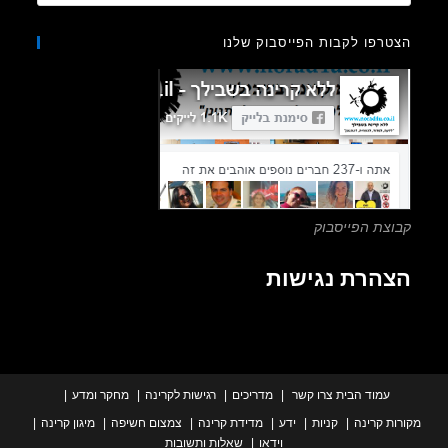
Escape
to
רפו לקבות הפייסבוק שלנו
close
the
search
panel.
צת הפייסבוק
הרת נגישות
עמוד הבית
צרו קשר
מדריכים
רגישות לקרינה
מחקר ומדע
ת קרינה
קניות
ידע
מדידת קרינה
צמצום חשיפה
מיגון קרינה
וידאו
שאלות ותשובות