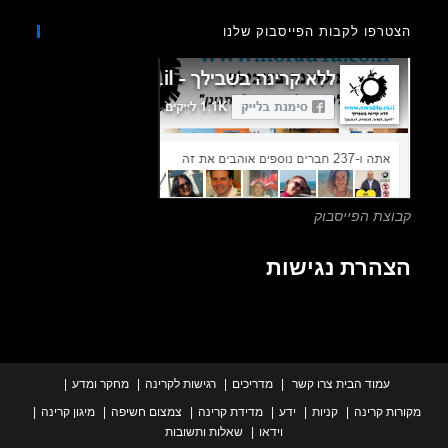
to
רפו לקבות הפייסבוק שלנו
close
the
search
panel.
צת הפייסבוק
הרת נגישות
עמוד הבית
צרו קשר
מדריכים
רגישות לקרינה
מחקר ומדע
ת קרינה
קניות
ידע
מדידת קרינה
צמצום חשיפה
מיגון קרינה
וידאו
שאלות ותשובות