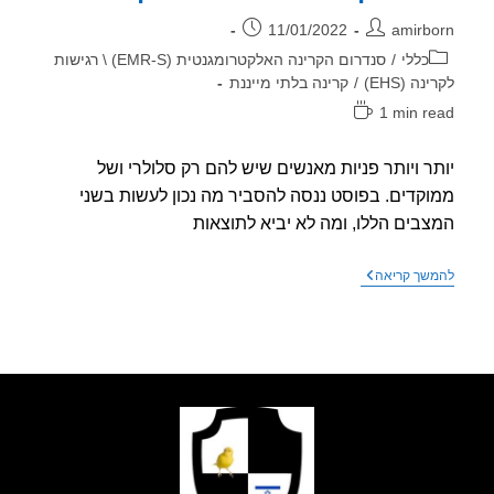
ר:
פורסם:
11/01/2022
amirb
וריה:
כללי
/
סנדרום הקרינה האלקטרומגנטית (EMR-S) \ רגישות
ה (EHS)
/
קרינה בלתי מייננת
1 min r
אה:
ר ויותר פניות מאנשים שיש להם רק סלולרי ושל
קדים. בפוסט ננסה להסביר מה נכון לעשות בשני
בים הללו, ומה לא יביא לתוצאות
יותר
שך קריאה
ויותר
פניות
מאנשים
שיש
להם
רק
סלולרי
ושל
ממוקדים