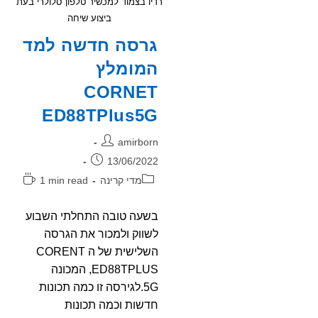
רדיו בצמוד למכשיר טלפון סלולרי בעת
ביצוע שיחה
גרסה חדשה למד
המומלץ
CORNET
ED88TPlus5G
מחבר:
amirborn
פורסם:
13/06/2022
קטגוריה:
זמן
מדי קרינה
1 min read
קריאה:
בשעה טובה התחלתי השבוע
לשווק ולמכור את הגרסה
השלישית של ה CORENT
ED88TPLUS, המכונה
5G.לגירסה זו כמה תכונות
חדשות וכמה תכונות