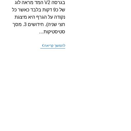
בגרסה V2 המד מראה לוג
של כ9 דקות בלבד כאשר כל
נקודה על הגרף היא מיצגת
חצי שניה). חידושים 3. מסך
סטיסטיקות…
גרסה
להמשך קריאה
חדשה
למד
המומלץ
CORNET
ED88TPlus5G