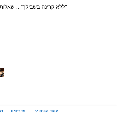
Ski
"ללא קרינה בשבילך"... שאלות, הדרכה ויעוץ בת
t
conten
עמוד הבית
מדריכים
רג