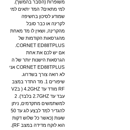
משופרות (הסבר בהמשך).
למי מתאים? המד יתאים למי
שמודע לסיכון בחשיפה
לקרינה או כבר סובל
מהקרינה, ושאין לו מד מאחת
מהגרסאות הקודמות של
CORNET ED88TPLUS.
אם יש לכם את אחת
הגרסאות הישנות יותר של ה
CORNET ED88TPLUS אני
לא רואה צורך בשדרוג.
שיפורים 1. מד התדר במצב
RF מודד עד 4.2GHZ ( בV2
עבד עד 2.7GHZ בלבד). 2
למשתמשים מתקדמים, ניתן
להגדיר למד לבצע לוג עד 50
שעות (כאשר כל שלוש דקות
הוא לוקח מדידה במצב RF).