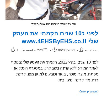
אני על אופני השטח החשמליות שלי
לפני כ10 שנים הקמתי את העסק
www.4EHSByEHS.
ר:
פורסם:
קטגוריה:
זמן
amirb
06/08/2022
כללי
1 min read
קריאה:
לפני 10 שנים, בקיץ 2012, הקמתי את העסק שלי (בנוסף
ר המידע 'ללא קרינה בשבילך'). במסגרת העסק אני
ח, מיצר, מוכר , ביגוד וכובעים למיגון מפני קרינת
ו, מדי קרינה, מיגון ביתי
לפני
שך קריאה
כ10
שנים
הקמתי
את