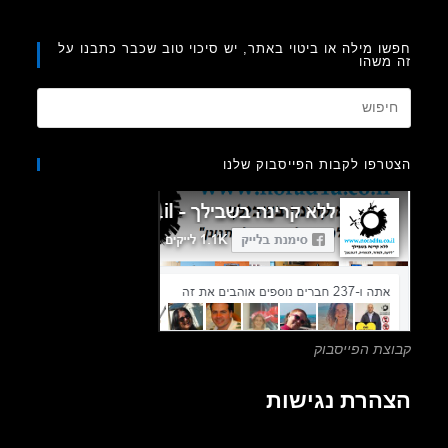
ו מילה או ביטוי באתר, יש סיכוי טוב שכבר כתבנו על
משהו
Press
Escape
to
רפו לקבות הפייסבוק שלנו
close
the
search
panel.
צת הפייסבוק
הרת נגישות