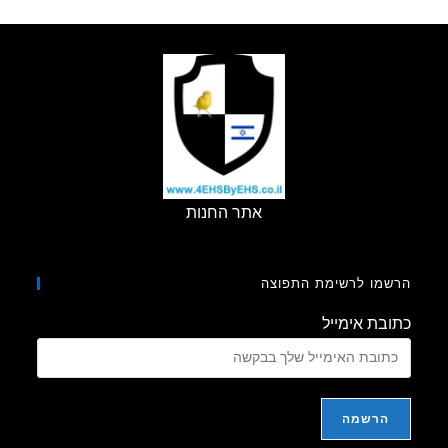
העסק
שלי
Www.4EHSByEHS.co.il
אתר החנות
מו לרשימת התפוצה
בת אימייל