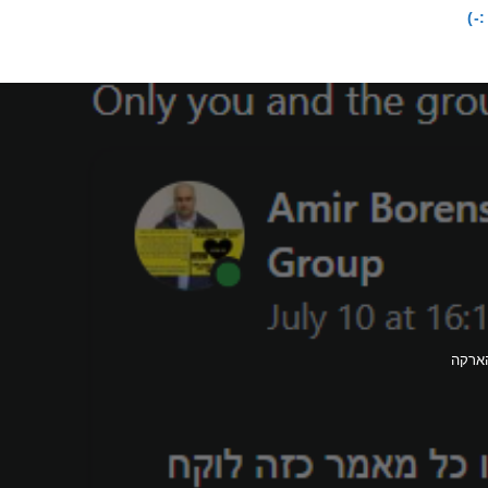
-)
הארקה