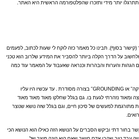
 תתרגלו יותר מידי ותזכרו שהפלטפורמה הראשית היא האתר.
ישור בסוף). תבינו כל מאמר כזה לוקח לי שעות לכתוב, לפעמים
 ולחשוב על הדרך הקלה ביותר להסביר את המידע שלרוב הוא טכני
 גם הגהות והערות והבהרות וכנראה שאעבוד על המאמר עוד כמה
החלטתי לכתוב על הנושא הזה של "הארקה" או GROUNDING" בצורה מסודרת . עד עכשיו היו עליו
ומאוד נזהרתי לגעת בו. גם בגלל שחלקו מאוד מאוד מאוד
ות מתורגמת למעשים של סיכון חיים, וגם בגלל שזה נושא שנוצר
רואים.
שר בחור דתי וביקש הסברים על הנושא הזה כאילו הוא הנושא הכי
וק עבד טוב שהבן אדם חושב שאם הוא קונה מוצר של