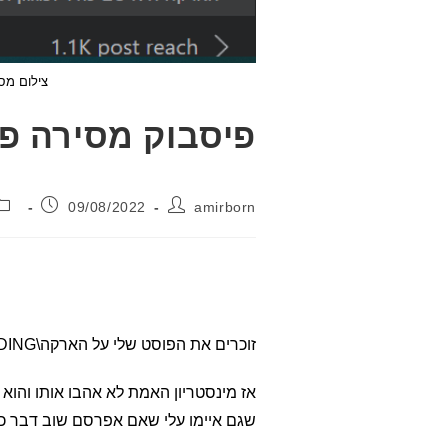
צילום מס
פיסבוק מסירה פ
מחבר:
פורסם:
09/08/2022
amirborn
זוכרים את הפוסט שלי על הארקה\GROUNDING שפרסמתי בפיסבוק לפני כמה שבועות???
אז מינסטריון האמת לא אהבו אותו והוא
שגם איימו עלי שאם אפרסם שוב דבר כזה