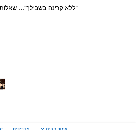
Ski
"ללא קרינה בשבילך"... שאלות, הדרכה ויעוץ בת
t
conten
עמוד הבית
מדריכים
רג