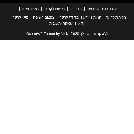
עמוד הבית
צרו קשר
מדריכים
רגישות לקרינה
מחקר ומדע
ת קרינה
קניות
ידע
מדידת קרינה
צמצום חשיפה
מיגון קרינה
וידאו
שאלות ותשובות
ללא קרינה בשבילך 2020 - OceanWP Theme by Nick