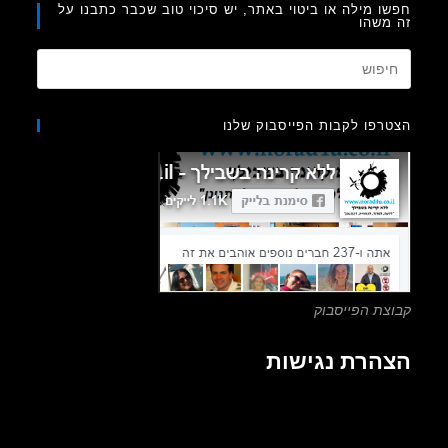
ו מילה או ביטוי באתר, יש סיכוי טוב שכבר כתבנו על
משהו
Press
Escape
to
רפו לקבות הפייסבוק שלנו
close
the
search
panel.
צת הפייסבוק
הרת נגישות