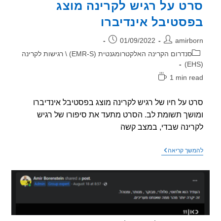
ט על רגיש לקרינה מוצג
סטיבל אינדיברו
ר:
פורסם:
01/09/2022
amirb
וריה:
סנדרום הקרינה האלקטרומגנטית (EMR-S) \ רגישות לקרינה
1 min r
אה:
 על חיו של רגיש לקרינה מוצג בפסטיבל אינדיברו
שך תשומת לב. הסרט מתעד את סיפורו של רגיש
ינה שבדי, במצב קשה
סרט
שך קריאה
על
רגיש
לקרינה
מוצג
בפסטיבל
אינדיברו