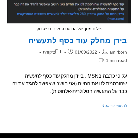
מענישים
צילום מסך של הפוסט המקורי בפיסבוק
דן מחלק עוד כסף לתעשיה
ר:
פורסם:
קטגוריה:
amirb
01/09/2022
ביקורת
1 min r
אה:
על פי כתבה בMSN , ביידן מחלק עוד כסף לתעשיה
רסמת לנו את החיים (אני חושב שאפשר להגיד את זה
 על התעשיה הסלולרית-אלחוטית).
בידן
שך קריאה
מחלק
עוד
כסף
לתעשיה