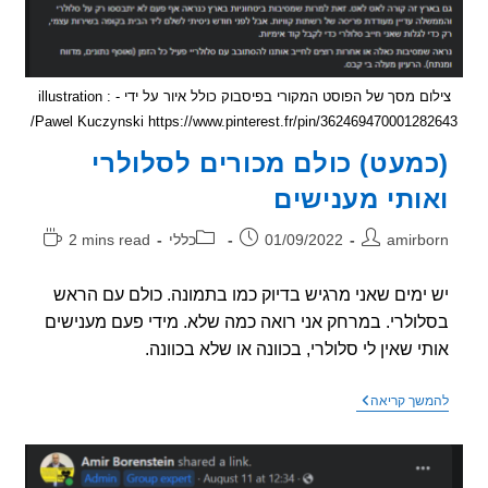
צילום מסך של הפוסט המקורי בפיסבוק כולל איור על ידי - illustration :
Pawel Kuczynski https://www.pinterest.fr/pin/36246947000128
מעט) כולם מכורים לסלולרי
ותי מענישים
ר:
פורסם:
קטגוריה:
זמן
amirb
01/09/2022
כללי
2 mins read
קריאה:
ימים שאני מרגיש בדיוק כמו בתמונה. כולם עם הראש
ולרי. במרחק אני רואה כמה שלא. מידי פעם מענישים
י שאין לי סלולרי, בכוונה או שלא בכוונה.
(כמעט)
שך קריאה
כולם
מכורים
לסלולרי
ואותי