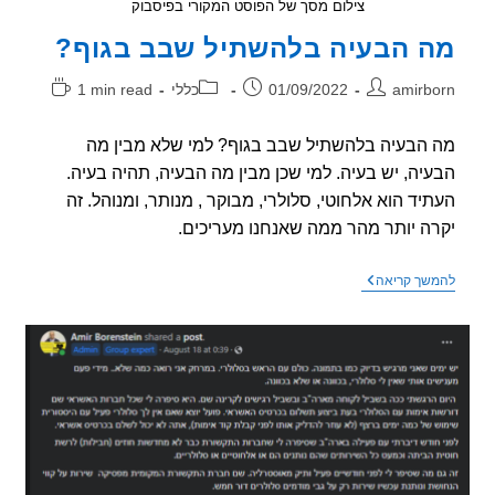
צילום מסך של הפוסט המקורי בפיסבוק
 הבעיה בלהשתיל שבב בגוף?
ר:
פורסם:
קטגוריה:
זמן
amirb
01/09/2022
כללי
1 min read
קריאה:
הבעיה בלהשתיל שבב בגוף? למי שלא מבין מה
יה, יש בעיה. למי שכן מבין מה הבעיה, תהיה בעיה.
יד הוא אלחוטי, סלולרי, מבוקר , מנותר, ומנוהל. זה
ה יותר מהר ממה שאנחנו מעריכים.
מה
שך קריאה
הבעיה
בלהשתיל
שבב
בגוף?