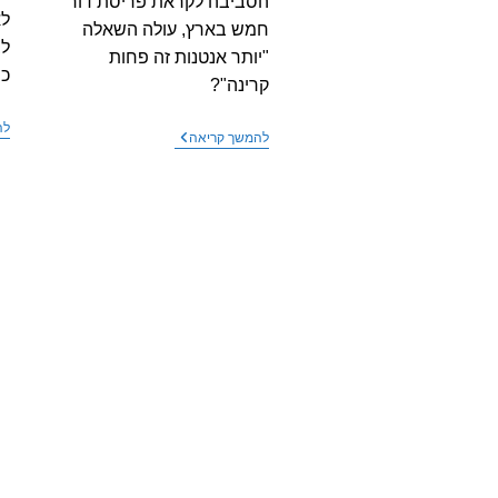
הסביבה לקראת פריסת דור
לא
חמש בארץ, עולה השאלה
לב
"יותר אנטנות זה פחות
כפ
קרינה"?
לה
ריבוי
להמשך קריאה
אנטנות,
יותר
או
פחות
חשיפה
לקרינה?