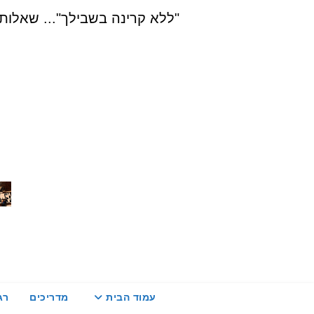
Ski
"ללא קרינה בשבילך"... שאלות, הדרכה ויעוץ בת
t
conten
עמוד הבית
מדריכים
רג