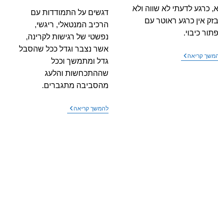
, כרגע לדעתי לא שווה ולא
דגשים על התמודדות עם
זק אין כרגע ראוטר עם
הרכיב המנטאלי, ריגשי,
תור כיבוי.
נפשטי של רגישות לקרינה,
אשר נצבר וגדל ככל שהסבל
שאלה
משך קריאה
גדל ומתמשך וככל
–
האם
שההתכחשות והלעג
כדאי
מהסביבה מתגברים.
לעבור
לסיבים
אופטיים
דגשים
להמשך קריאה
(11/2022)?
על
התמודדות
מנטאלית
עם
רגישות
לקרינה: