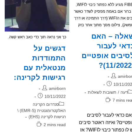
FIBER מגיע ללא כפתור כיבוי לWIFI,
 ברור אם באמת מפסיק לשדר כאשר
מכבים את הWIFI (דרך התמיכה או דרך
משק), צילום מסך מתוך אתר בזק
אלה – האם
כך אני נראה תוך כדי כאב ראש קשה.
דאי לעבור
דגשים על
סיבים אופטיים
התמודדות
מנטאלית עם
רגישות לקרינה:
בר:
amirbo
רסם:
10/11/20
מחבר:
amirborn
גוריה:
דעה
/
תשובות לשאלות
פורסם:
10/11/2022
ן
7 mins re
קטגוריה:
סנדרום הקרינה
יאה:
האלקטרומגנטית (EMR-S) \
ם כדאי לעבור לסיבים
רגישות לקרינה (EHS)
פטיים? ואיזה ראוטר סיבים
זמן
2 mins read
יש לו כפתור כיבוי לWIFI? אז
קריאה: