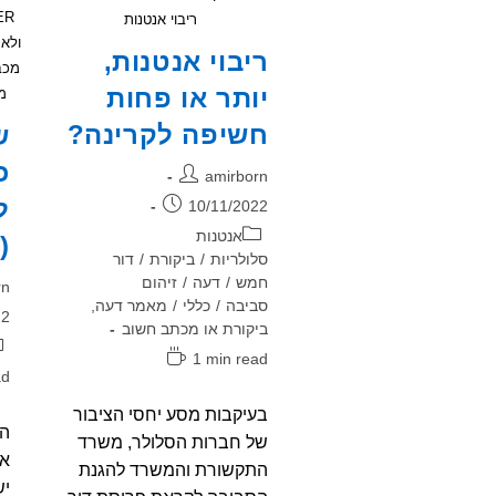
ריבוי אנטנות
ולא
ריבוי אנטנות,
יותר או פחות
מ
חשיפה לקרינה?
ש
כ
מחבר:
amirborn
ל
פורסם:
10/11/2022
קטגוריה:
אנטנות
(11/2022)?
סלולריות
/
ביקורת
/
דור
חמש
/
דעה
/
זיהום
מח
rn
סביבה
/
כללי
/
מאמר דעה,
פו
22
ביקורת או מכתב חשוב
קט
זמן
1 min read
זמ
ad
קריאה:
קר
בעיקבות מסע יחסי הציבור
הא
של חברות הסלולר, משרד
או
התקשורת והמשרד להגנת