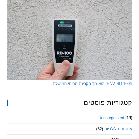
ריות פוסטים
Uncategorize
 סלולריות
(52)