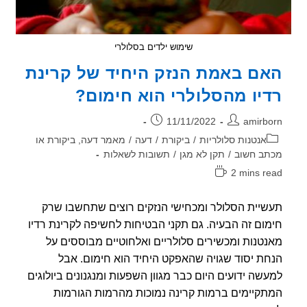
שימוש ילדים בסלולרי
ם באמת הנזק היחיד של קרינת
יו מהסלולרי הוא חימום?
ר:
פורסם:
11/11/2022
amirb
וריה:
אנטנות סלולריות
/
ביקורת
/
דעה
/
מאמר דעה, ביקורת או
ב חשוב
/
תקן לא מגן
/
תשובות לשאלות
2 mins r
אה:
יית הסלולר ומכחישי הנזקים רוצים שתחשבו שרק
ום זה הבעיה. גם תקני הבטיחות לחשיפה לקרינת רדיו
טנות ומכשירים סלולריים ואלחוטיים מבוססים על
ת יסוד שגויה שהאפקט היחיד הוא חימום. אבל
שה ידועים היום כבר מגוון השפעות ומנגנונים ביולוגים
קיימים ברמות קרינה נמוכות מהרמות הגורמות