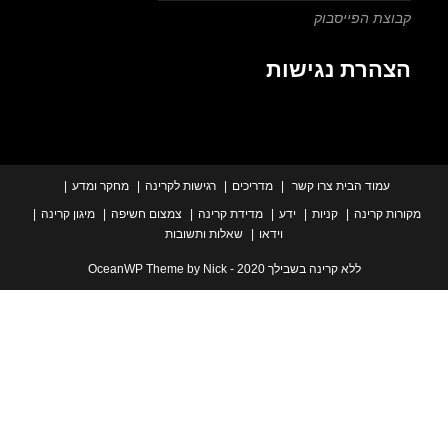
צת הפייסבוק
הרת נגישות
עמוד הבית
צרו קשר
מדריכים
רגישות לקרינה
מחקר ומדע
ת קרינה
קניות
ידע
מדידת קרינה
צמצום חשיפה
מיגון קרינה
וידאו
שאלות ותשובות
ללא קרינה בשבילך 2020 - OceanWP Theme by Nick