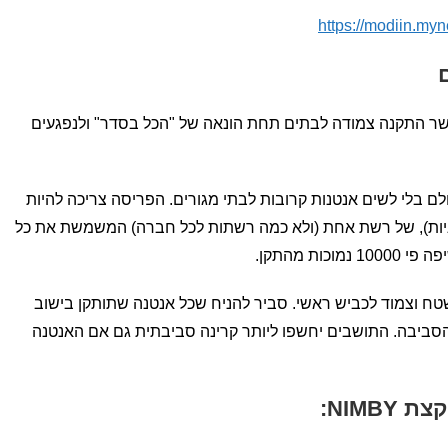
https://modiin.myn
אפשר התקנה צמודה לבתים תחת הונאה של "הכל בסדר" ולנפגעים
ם בלי לשים אנטנות קרובות לבתי מגורים. הפריסה צריכה להיות
ש בסיסי בלבד (לא סרטים ב3 שניות), של רשת אחת (ולא כמה רשתות לכל חברה) המשמשת את כל
ת מהתקן.
שטח וצמוד לכביש ראשי. סביר להניח שכל אנטנה שתותקן בישוב
סביבה. התושבים יחשפו ליותר קרינה סביבתית גם אם האנטנה
NIMB: