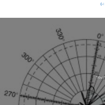
-)
נעלה"