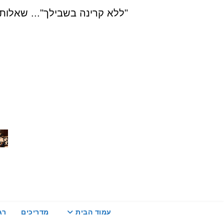
Ski
"ללא קרינה בשבילך"... שאלות, הדרכה ויעוץ בת
t
conten
עמוד הבית
מדריכים
רג