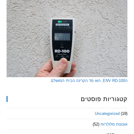
ריות פוסטים
Uncategorize
 סלולריות
(52)