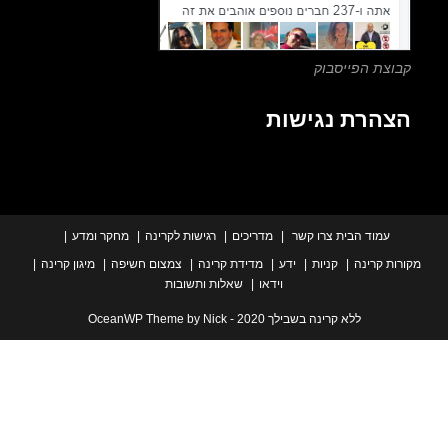
צת הפייסבוק
הרת נגישות
עמוד הבית
צרו קשר
מדריכים
רגישות לקרינה
מחקר ומדע
ת קרינה
קניות
ידע
מדידת קרינה
צמצום חשיפה
מיגון קרינה
וידאו
שאלות ותשובות
ללא קרינה בשבילך 2020 - OceanWP Theme by Nick