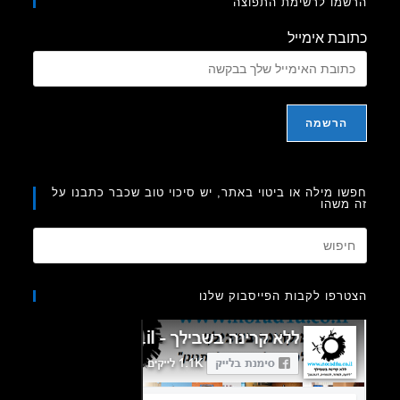
מו לרשימת התפוצה
בת אימייל
ו מילה או ביטוי באתר, יש סיכוי טוב שכבר כתבנו על
משהו
Press
Escape
to
רפו לקבות הפייסבוק שלנו
close
the
search
panel.