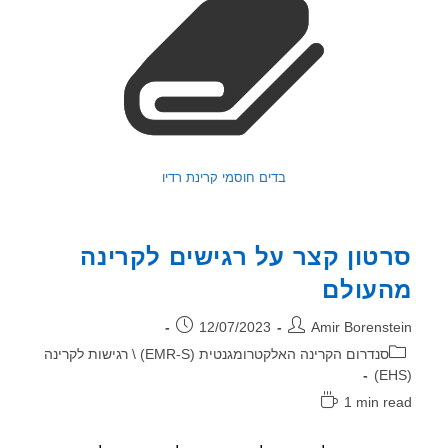
בדים חוסמי קרינת רדיו
טון קצר על רגישים לקרינה
עולם
ר:
פורסם:
12/07/2023
Amir Borenst
וריה:
סנדרום הקרינה האלקטרומגנטית (EMR-S) \ רגישות לקרינה
1 min r
אה: