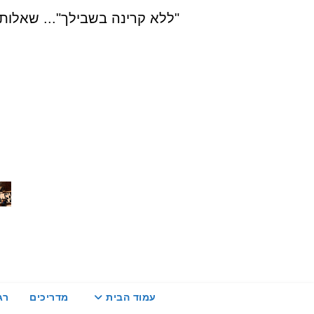
Ski
"ללא קרינה בשבילך"... שאלות, הדרכה ויעוץ בת
t
conten
עמוד הבית
מדריכים
רג