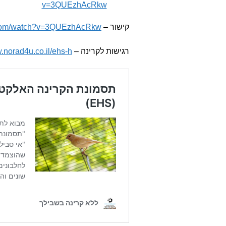
v=3QUEzhAcRkw
קישור –
e.com/watch?v=3QUEzhAcRkw
רגישות לקרינה –
.norad4u.co.il/ehs-h/