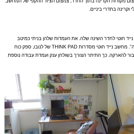
צום מקורות הקרינה בתוך החדר, צמצום הציוד ההקפי של המחשב
קרינה בתדרי ביניים.
ייד חוטי לחדר השינה שלה. את העמדות שלהן בניתי כמיטב
המסורת של "עמדת מחשב נמוכת קרינה". מחשב נייד חוטי מסדרות THINK PAD של לנובו, ספק כוח
יבור להארקה. כך התיתר הצורך בשולחן ענק ועמדת עבודה נוספת