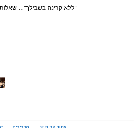
Ski
"ללא קרינה בשבילך"... שאלות, הדרכה ויעוץ בת
t
conten
עמוד הבית
מדריכים
רג