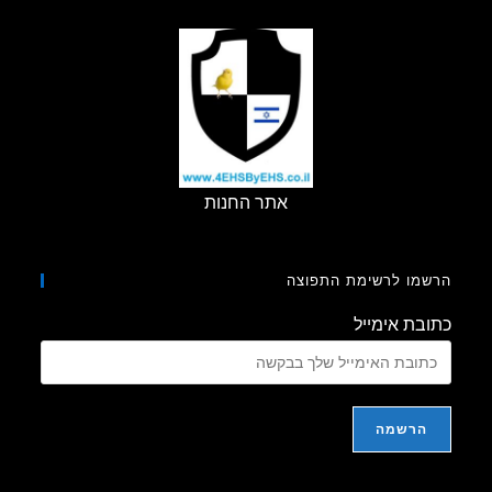
ומבטל
קליטה
למכשירי
טלפון
סלולרי
אתר החנות
מו לרשימת התפוצה
בת אימייל