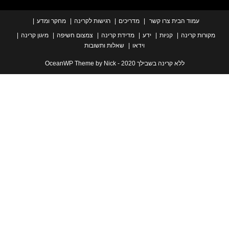
עמוד הבית
צרו קשר
מדריכים
רגישות לקרינה
מחקר ומדע
ת קרינה
קניות
ידע
מדידת קרינה
צמצום חשיפה
מיגון קרינה
וידאו
שאלות ותשובות
ללא קרינה בשבילך 2020 - OceanWP Theme by Nick