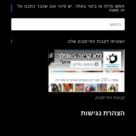
ו מילה או ביטוי באתר, יש סיכוי טוב שכבר כתבנו על
משהו
Press
Escape
to
רפו לקבות הפייסבוק שלנו
close
the
search
panel.
צת הפייסבוק
הרת נגישות