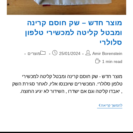
צר חדש – שק חוסם קרינה
בטל קליטה למכשירי טלפון
ולרי
ר:
פורסם:
קטגוריה:
Amir Borenst
25/01/2024
מוצרים
1 min r
אה:
ר חדש - שק חוסם קרינה ומבטל קליטה למכשירי
ון סלולרי. המכשירים שיוכנסו אליו, לאחר סגירת השק
אבדו קליטה וגם אם ישדרו , השידור לא יגיע החוצה.
מוצר
שך קריאה
חדש
–
שק
חוסם
קרינה